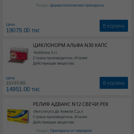
Изотретиноин
Раздел:
Дерматологические препараты
В корзину
Цена
19079.00
тнг.
ЦИКЛОНОРМ АЛЬФА N30 КАПС
-Nutrilinea S.r.l
Страна производитель: Италия
Действующие вещества:
*БАД
Цена
В корзину
15737.89
14951.00
тнг.
РЕЛИФ АДВАНС N12 СВЕЧИ РЕК
-Интституто Де Анжели С,р,л
Страна производитель: Италия
Действующие вещества:
Бензокаин
Раздел:
Препараты от геморроя