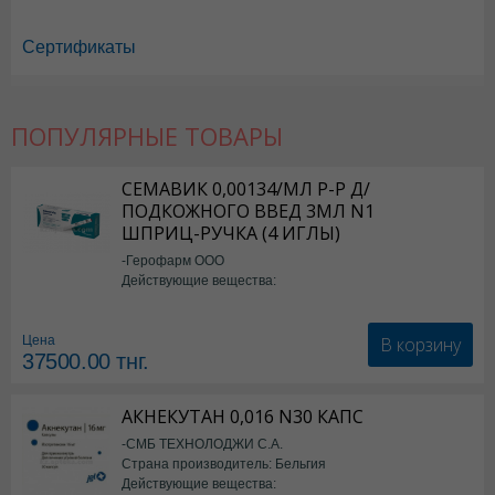
Сертификаты
ПОПУЛЯРНЫЕ ТОВАРЫ
Антигриппин в Астане
,
Антигриппин в Уральске
,
Антигриппин в Актау
,
Антигриппин в Шымкенте
,
Антигриппин в Караганде
СЕМАВИК 0,00134/МЛ Р-Р Д/
ПОДКОЖНОГО ВВЕД 3МЛ N1
ШПРИЦ-РУЧКА (4 ИГЛЫ)
-Герофарм ООО
Действующие вещества:
Семаглутид
В корзину
Цена
37500.00
тнг.
АКНЕКУТАН 0,016 N30 КАПС
-СМБ ТЕХНОЛОДЖИ С.А.
Страна производитель: Бельгия
Действующие вещества: