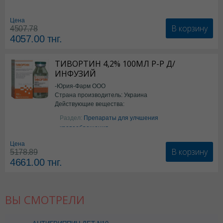
Цена
В корзину
4507.78
4057.00
тнг.
ТИВОРТИН 4,2% 100МЛ Р-Р Д/
ИНФУЗИЙ
-Юрия-Фарм ООО
Страна производитель: Украина
Действующие вещества:
Аргинин
Раздел:
Препараты для улчшения
кровообращения
Цена
В корзину
5178.89
4661.00
тнг.
ВЫ СМОТРЕЛИ