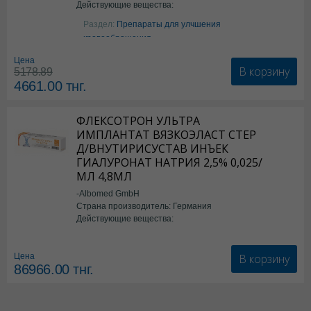
Действующие вещества:
Аргинин
Раздел:
Препараты для улчшения
кровообращения
Цена
В корзину
5178.89
4661.00
тнг.
ФЛЕКСОТРОН УЛЬТРА
ИМПЛАНТАТ ВЯЗКОЭЛАСТ СТЕР
Д/ВНУТИРИСУСТАВ ИНЪЕК
ГИАЛУРОНАТ НАТРИЯ 2,5% 0,025/
МЛ 4,8МЛ
-Albomed GmbH
Страна производитель: Германия
Действующие вещества:
*мед.изделия
В корзину
Цена
86966.00
тнг.