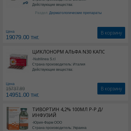
Действующие вещества:
Изотретиноин
Раздел:
Дерматологические препараты
В корзину
Цена
19079.00
тнг.
ЦИКЛОНОРМ АЛЬФА N30 КАПС
-Nutrilinea S.r.l
Страна производитель: Италия
Действующие вещества:
*БАД
Цена
В корзину
15737.89
14951.00
тнг.
ТИВОРТИН 4,2% 100МЛ Р-Р Д/
ИНФУЗИЙ
-Юрия-Фарм ООО
Страна производитель: Украина