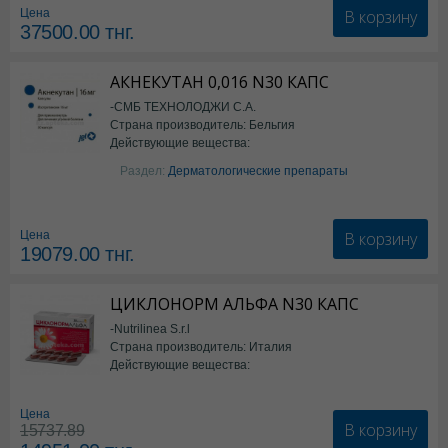
В корзину
Цена
37500.00
тнг.
АКНЕКУТАН 0,016 N30 КАПС
-СМБ ТЕХНОЛОДЖИ С.А.
Страна производитель: Бельгия
Действующие вещества:
Изотретиноин
Раздел:
Дерматологические препараты
В корзину
Цена
19079.00
тнг.
ЦИКЛОНОРМ АЛЬФА N30 КАПС
-Nutrilinea S.r.l
Страна производитель: Италия
Действующие вещества:
*БАД
Цена
В корзину
15737.89