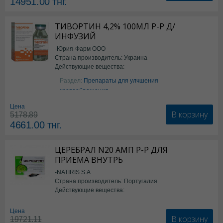
14951.00
тнг.
ТИВОРТИН 4,2% 100МЛ Р-Р Д/
ИНФУЗИЙ
-Юрия-Фарм ООО
Страна производитель: Украина
Действующие вещества:
Аргинин
Раздел:
Препараты для улчшения
кровообращения
Цена
В корзину
5178.89
4661.00
тнг.
ЦЕРЕБРАЛ N20 АМП Р-Р ДЛЯ
ПРИЕМА ВНУТРЬ
-NATIRIS S.A
Страна производитель: Португалия
Действующие вещества:
*БАД
Цена
В корзину
19721.11