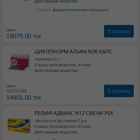
Действующие вещества:
Изотретиноин
Раздел:
Дерматологические препараты
В корзину
Цена
19079.00
тнг.
ЦИКЛОНОРМ АЛЬФА N30 КАПС
-Nutrilinea S.r.l
Страна производитель: Италия
Действующие вещества:
*БАД
Цена
В корзину
15737.89
14951.00
тнг.
РЕЛИФ АДВАНС N12 СВЕЧИ РЕК
-Интституто Де Анжели С,р,л
Страна производитель: Италия
Действующие вещества:
Бензокаин