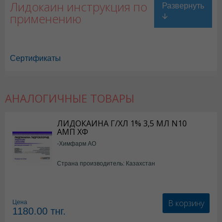
Лидокаин инструкция по
применению
Сертификаты
АНАЛОГИЧНЫЕ ТОВАРЫ
Лидокаин в Астане
,
Лидокаин в Уральске
,
Лидокаин в Актау
,
Лидокаи
Лидокаин в Караганде
ЛИДОКАИНА Г/ХЛ 1% 3,5 МЛ N10
АМП ХФ
-Химфарм АО
Страна производитель: Казахстан
В корзину
Цена
1180.00
тнг.