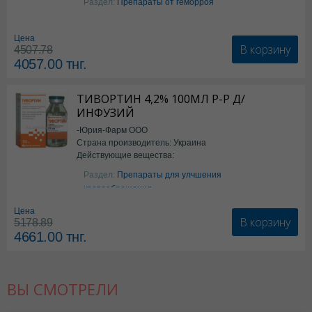
Раздел:
Препараты от геморроя
Цена
В корзину
4507.78
4057.00
тнг.
ТИВОРТИН 4,2% 100МЛ Р-Р Д/
ИНФУЗИЙ
-Юрия-Фарм ООО
Страна производитель: Украина
Действующие вещества:
Аргинин
Раздел:
Препараты для улчшения
кровообращения
Цена
В корзину
5178.89
4661.00
тнг.
ВЫ СМОТРЕЛИ