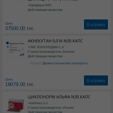
-Герофарм ООО
Действующие вещества:
Семаглутид
В корзину
Цена
37500.00
тнг.
АКНЕКУТАН 0,016 N30 КАПС
-СМБ ТЕХНОЛОДЖИ С.А.
Страна производитель: Бельгия
Действующие вещества:
Изотретиноин
Раздел:
Дерматологические препараты
В корзину
Цена
19079.00
тнг.
ЦИКЛОНОРМ АЛЬФА N30 КАПС
-Nutrilinea S.r.l
Страна производитель: Италия
Действующие вещества: