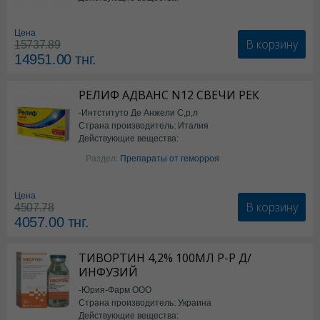
*БАД
Цена
В корзину
15737.89
14951.00
тнг.
РЕЛИФ АДВАНС N12 СВЕЧИ РЕК
-Интституто Де Анжели С,р,л
Страна производитель: Италия
Действующие вещества:
Бензокаин
Раздел:
Препараты от геморроя
Цена
В корзину
4507.78
4057.00
тнг.
ТИВОРТИН 4,2% 100МЛ Р-Р Д/
ИНФУЗИЙ
-Юрия-Фарм ООО
Страна производитель: Украина
Действующие вещества: