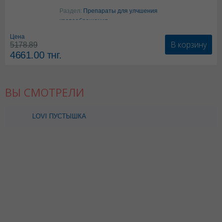
Аргинин
Раздел:
Препараты для улчшения
кровообращения
Цена
В корзину
5178.89
4661.00
тнг.
ВЫ СМОТРЕЛИ
LOVI ПУСТЫШКА
ДИНАМИЧЕСКАЯ
СИЛИКОН 0-3 М Д/
МАЛЬЧИКА 22/869