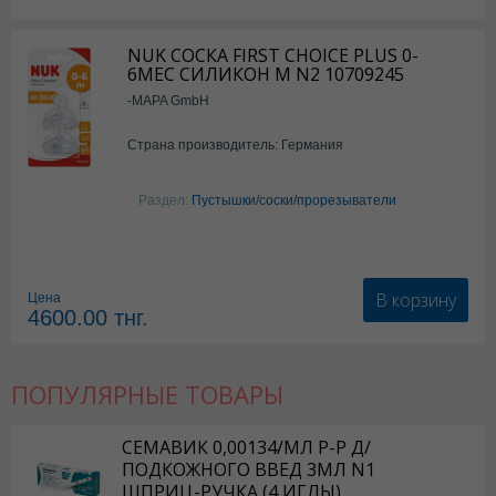
NUK СОСКА FIRST CHOICE PLUS 0-
6МЕС СИЛИКОН M N2 10709245
-MAPA GmbH
Страна производитель: Германия
Раздел:
Пустышки/соски/прорезыватели
В корзину
Цена
4600.00
тнг.
ПОПУЛЯРНЫЕ ТОВАРЫ
СЕМАВИК 0,00134/МЛ Р-Р Д/
ПОДКОЖНОГО ВВЕД 3МЛ N1
ШПРИЦ-РУЧКА (4 ИГЛЫ)