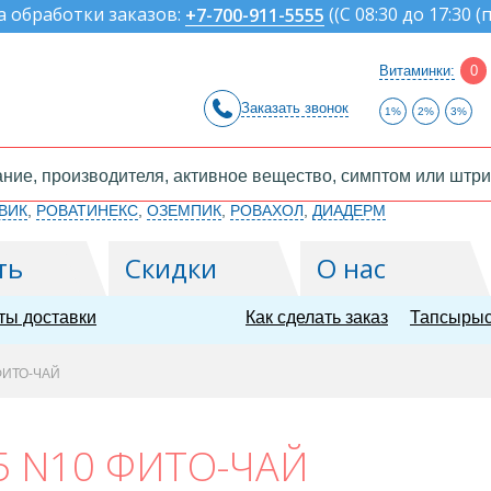
а обработки заказов:
(
(С 08:30 до 17:30 (
+7-700-911-5555
Витаминки:
0
Заказать звонок
1%
2%
3%
ВИК
,
РОВАТИНЕКС
,
ОЗЕМПИК
,
РОВАХОЛ
,
ДИАДЕРМ
ть
Скидки
О нас
ты доставки
Как сделать заказ
Тапсырыс
ФИТО-ЧАЙ
5 N10 ФИТО-ЧАЙ