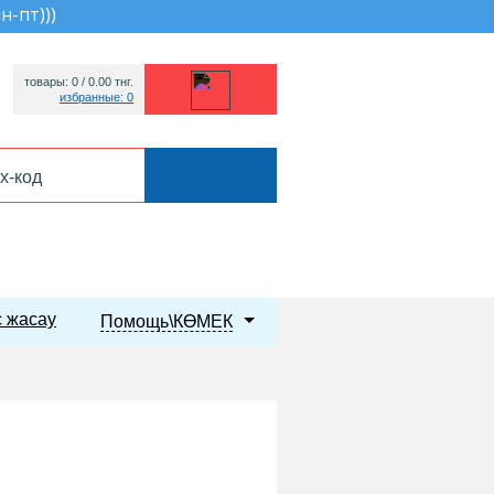
пн-пт))
)
товары: 0 /
0.00
тнг.
избранные: 0
 жасау
Помощь\КӨМЕК