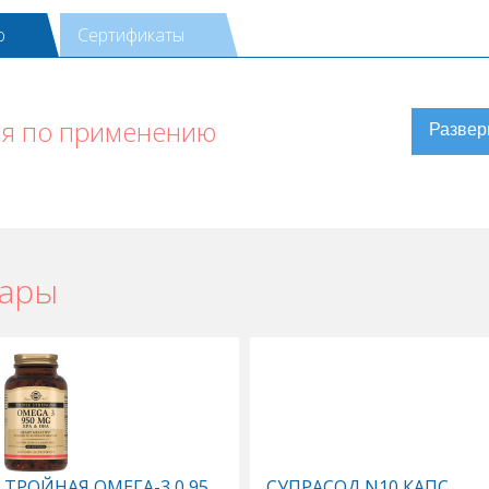
ю
Сертификаты
ия по применению
вары
ТРОЙНАЯ ОМЕГА-3 0,95
СУПРАСОД N10 КАПС