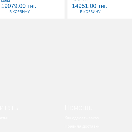
Цена
19079.00
тнг.
14951.00
тнг.
В КОРЗИНУ
В КОРЗИНУ
итать
Помощь
атьи
Как сделать заказ
Правила доставки