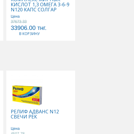
КИСЛОТ 1,3 ОМЕГА 3-6-9
АМИНОКИСЛОТ N90
N120 КАПС СОЛГАР
КАПС СОЛГАР
Цена
37673.33
Цена
33906.00
тнг.
25662.00
тнг.
В КОРЗИНУ
В КОРЗИНУ
РЕЛИФ АДВАНС N12
ТИВОРТИН 4,2% 100
СВЕЧИ РЕК
Р-Р Д/ИНФУЗИЙ
Цена
Цена
4507.78
5178.89