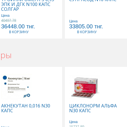
ЭПК И ДГК N100 КАПС
СОЛГАР
Цена
40497.78
Цена
36448.00
тнг.
33805.00
тнг.
В КОРЗИНУ
В КОРЗИНУ
ары
АКНЕКУТАН 0,016 N30
ЦИКЛОНОРМ АЛЬФА
КАПС
N30 КАПС
Цена
15737.89