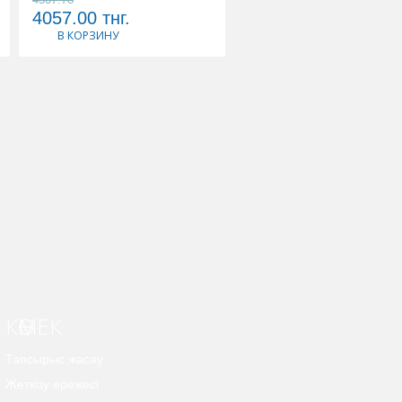
4057.00
тнг.
4661.00
тнг.
В КОРЗИНУ
В КОРЗИНУ
КӨМЕК
Тапсырыс жасау
Жеткізу ережесі