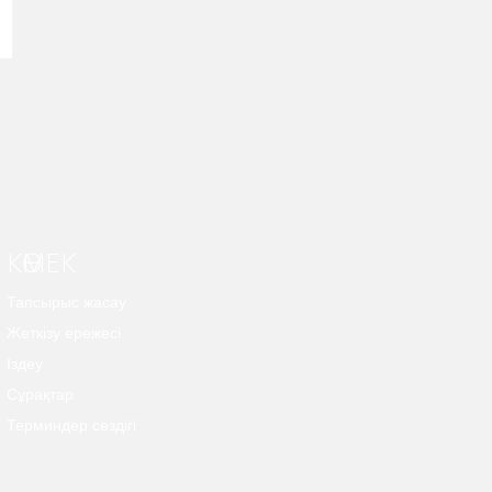
КӨМЕК
Тапсырыс жасау
Жеткізу ережесі
Іздеу
Сұрақтар
Терминдер сөздігі