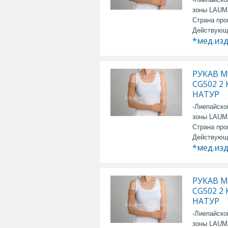
зоны LAU
Страна про
Действующ
*мед.из
РУКАВ 
CG502 2
НАТУР
-Лиепайско
зоны LAU
Страна про
Действующ
*мед.из
РУКАВ 
CG502 2
НАТУР
-Лиепайско
зоны LAU