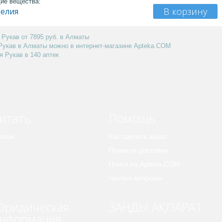
ие вещества:
В корзину
делия
Рукав от 7895 руб. в Алматы
Рукав в Алматы можно в интернет-магазине Apteka.COM
 Рукав в 140 аптек
итать
Помощь
атьи
Как сделать заказ
Правила доставки
Поиск на Apteka.COM
Частые вопросы
ридическая
ЗАҢДЫ АҚПАРАТ
нформация