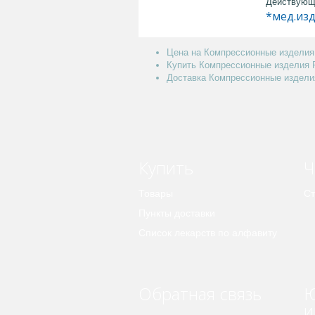
Действующ
*мед.из
Цена на Компрессионные изделия 
Купить Компрессионные изделия 
Доставка Компрессионные изделия
Купить
Ч
Товары
Ст
Пункты доставки
Список лекарств по алфавиту
Обратная связь
Ю
и