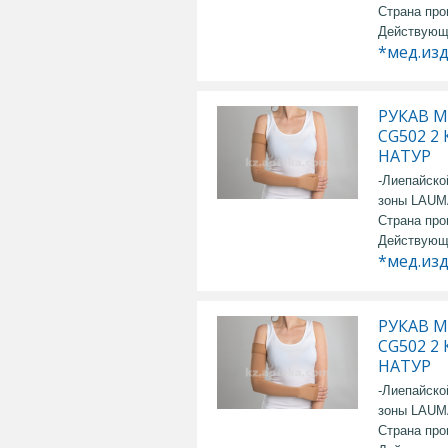
Страна про
Действующ
*мед.из
РУКАВ 
CG502 2
НАТУР
-Лиепайско
зоны LAU
Страна про
Действующ
*мед.из
РУКАВ 
CG502 2
НАТУР
-Лиепайско
зоны LAU
Страна про