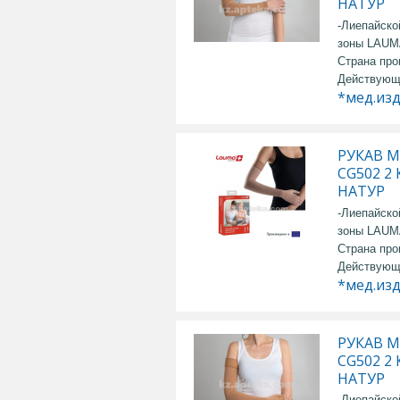
НАТУР
-Лиепайско
зоны LAU
Страна про
Действующ
*мед.из
РУКАВ 
CG502 2
НАТУР
-Лиепайско
зоны LAU
Страна про
Действующ
*мед.из
РУКАВ 
CG502 2
НАТУР
-Лиепайско