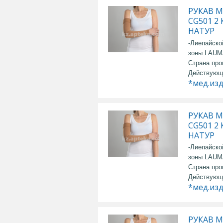
РУКАВ М
CG501 2
НАТУР
-Лиепайско
зоны LAU
Страна про
Действующ
*мед.из
РУКАВ М
CG501 2
НАТУР
-Лиепайско
зоны LAU
Страна про
Действующ
*мед.из
РУКАВ М