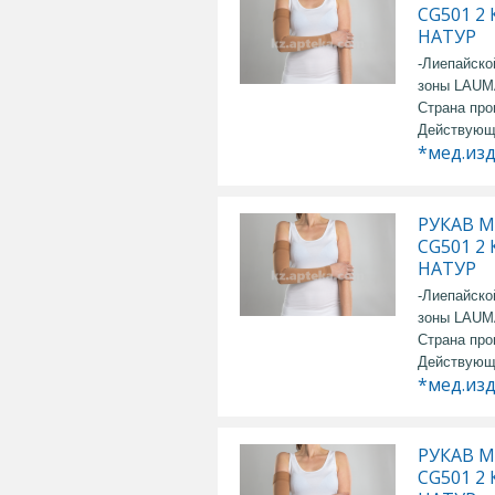
CG501 2
НАТУР
-Лиепайско
зоны LAU
Страна про
Действующ
*мед.из
РУКАВ М
CG501 2
НАТУР
-Лиепайско
зоны LAU
Страна про
Действующ
*мед.из
РУКАВ М
CG501 2