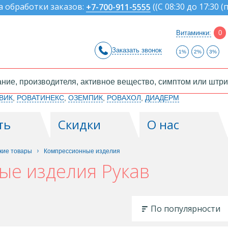
а обработки заказов:
(
(С 08:30 до 17:30 (
+7-700-911-5555
Витаминки:
0
Заказать звонок
1%
2%
3%
ВИК
,
РОВАТИНЕКС
,
ОЗЕМПИК
,
РОВАХОЛ
,
ДИАДЕРМ
ть
Скидки
О нас
кие товары
Компрессионные изделия
ые изделия Рукав
По популярности