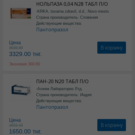
НОЛЬПАЗА 0,04 N28 ТАБЛ П/О
-KRKA, tovarna zdravil, d.d., Novo mesto
Страна производитель: Словения
Действующие вещества:
Пантопразол
Цена
В корзину
3698.89
3329.00
тнг.
Экономия
369.89
ПАН-20 N20 ТАБЛ П/О
-Алкем Лабораториз Лтд.
Страна производитель: Индия
Действующие вещества:
Пантопразол
Цена
В корзину
1833.33
1650.00
тнг.