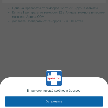
Цена на Препараты от геморроя 12 от 2915 руб. в Алматы
Купить Препараты от геморроя 12 в Алматы можно в интернет-
магазине Apteka.COM
Доставка Препараты от геморроя 12 в 140 аптек
В приложении ещё удобнее и быстрее!
Установить