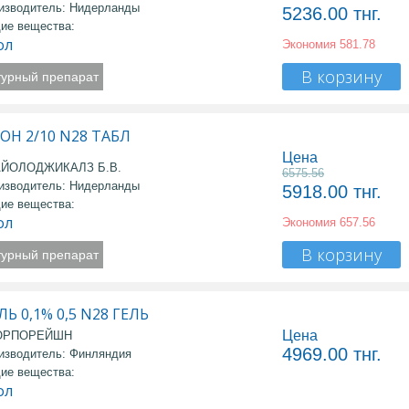
изводитель: Нидерланды
5236.00
тнг.
ие вещества:
ол
Экономия
581.78
В корзину
турный препарат
Н 2/10 N28 ТАБЛ
Цена
АЙОЛОДЖИКАЛЗ Б.В.
6575.56
изводитель: Нидерланды
5918.00
тнг.
ие вещества:
ол
Экономия
657.56
В корзину
турный препарат
Ь 0,1% 0,5 N28 ГЕЛЬ
Цена
КОРПОРЕЙШН
4969.00
тнг.
изводитель: Финляндия
ие вещества:
ол