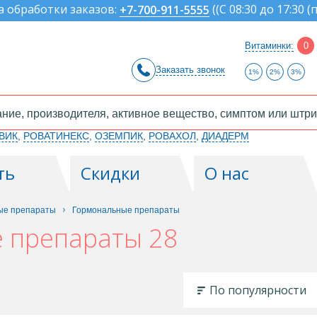
а обработки заказов:
(
(С 08:30 до 17:30 (
+7-700-911-5555
Витаминки:
0
Заказать звонок
1%
2%
3%
ВИК
,
РОВАТИНЕКС
,
ОЗЕМПИК
,
РОВАХОЛ
,
ДИАДЕРМ
ть
Скидки
О нас
ые препараты
Гормональные препараты
 препараты 28
По популярности