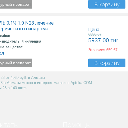
В корзину
турный препарат
Ь 0,1% 1,0 N28 лечение
ерического синдрома
Цена
6596.67
ration
5937.00
тнг.
изводитель: Финляндия
ие вещества:
Экономия
659.67
ол
В корзину
турный препарат
28 от 4969 руб. в Алматы
28 в Алматы можно в интернет-магазине Apteka.COM
 28 в 140 аптек
итать
Помощь