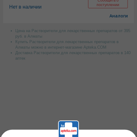
Сообщить о
поступлении
Нет в наличии
Аналоги
Цена на Растворители для лекарственных препаратов от 395
руб. в Алматы
Купить Растворители для лекарственных препаратов в
Алматы можно в интернет-магазине Apteka.COM
Доставка Растворители для лекарственных препаратов в 140
аптек