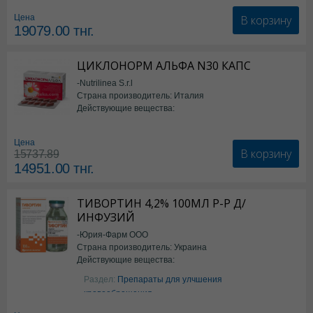
В корзину
Цена
19079.00
тнг.
ЦИКЛОНОРМ АЛЬФА N30 КАПС
-Nutrilinea S.r.l
Страна производитель: Италия
Действующие вещества:
*БАД
Цена
В корзину
15737.89
14951.00
тнг.
ТИВОРТИН 4,2% 100МЛ Р-Р Д/
ИНФУЗИЙ
-Юрия-Фарм ООО
Страна производитель: Украина
Действующие вещества:
Аргинин
Раздел:
Препараты для улчшения
кровообращения