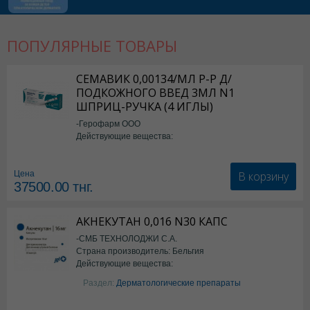
ПОПУЛЯРНЫЕ ТОВАРЫ
СЕМАВИК 0,00134/МЛ Р-Р Д/
ПОДКОЖНОГО ВВЕД 3МЛ N1
ШПРИЦ-РУЧКА (4 ИГЛЫ)
-Герофарм ООО
Действующие вещества:
Семаглутид
В корзину
Цена
37500.00
тнг.
АКНЕКУТАН 0,016 N30 КАПС
-СМБ ТЕХНОЛОДЖИ С.А.
Страна производитель: Бельгия
Действующие вещества:
Изотретиноин
Раздел:
Дерматологические препараты