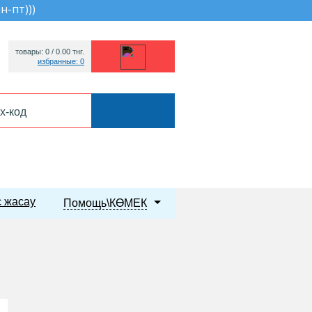
пн-пт))
)
товары: 0 /
0.00
тнг.
избранные: 0
 жасау
Помощь\КӨМЕК