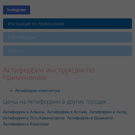
Instagram
Инструкция по применению
Сертификаты
Аналоги
Актиферрин инструкция по
применению
Актиферрин композитум
Цены на Актиферрин в других городах
Актиферрин в Алматы
,
Актиферрин в Астане
,
Актиферрин в Актау
,
Актиферрин в Усть-Каменогорске
,
Актиферрин в Шымкенте
,
Актиферрин в Караганде