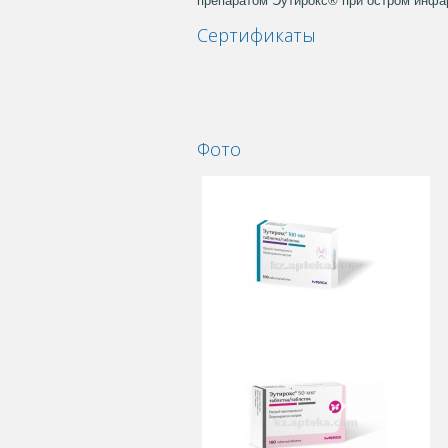
препаратом Эутирокс® при остром инфар
Сертификаты
Фото