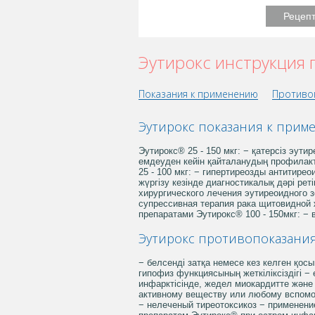
Рецеп
Эутирокс инструкция
Показания к применению
Противо
Эутирокс показания к при
Эутирокс® 25 - 150 мкг: − қатерсіз эут
емдеуден кейін қайталанудың профилакт
25 - 100 мкг: − гипертиреозды антитирео
жүргізу кезінде диагностикалық дәрі ре
хирургического лечения эутиреоидного з
супрессивная терапия рака щитовидной 
препаратами Эутирокс® 100 - 150мкг: − 
Эутирокс противопоказани
− белсенді затқа немесе кез келген қос
гипофиз функциясының жеткіліксіздігі − 
инфарктісінде, жедел миокардитте және
активному веществу или любому вспомо
− нелеченый тиреотоксикоз − применени