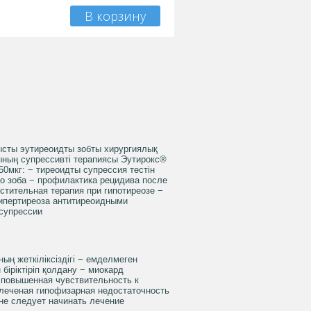
В корзину
нысты эутиреоидты зобты хирургиялық
рының супрессивті терапиясы Эутирокс®
50мкг: − тиреоидты супрессия тестін
ого зоба − профилактика рецидива после
стительная терапия при гипотиреозе −
гипертиреоза антитиреоидными
 супрессии
ың жеткіліксіздігі − емделмеген
біріктіріп қолдану − миокард
 повышенная чувствительность к
леченая гипофизарная недостаточность
не следует начинать лечение