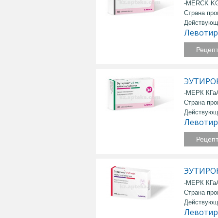
-MERCK KG
Страна про
Действующ
Левотир
Рецеп
ЭУТИРОК
-МЕРК КГа
Страна про
Действующ
Левотир
Рецеп
ЭУТИРОК
-МЕРК КГа
Страна про
Действующ
Левотир