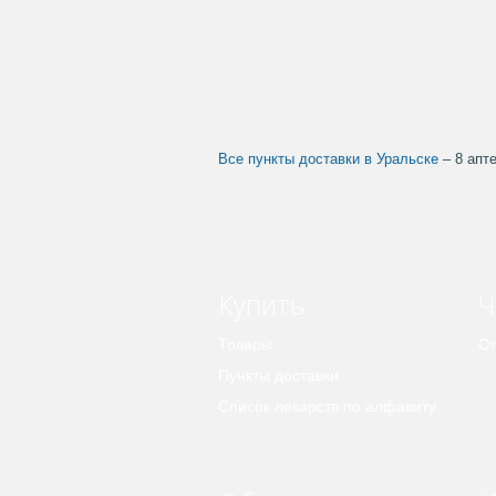
Все пункты доставки в Уральске
– 8 апт
Купить
Ч
Товары
Ст
Пункты доставки
Список лекарств по алфавиту