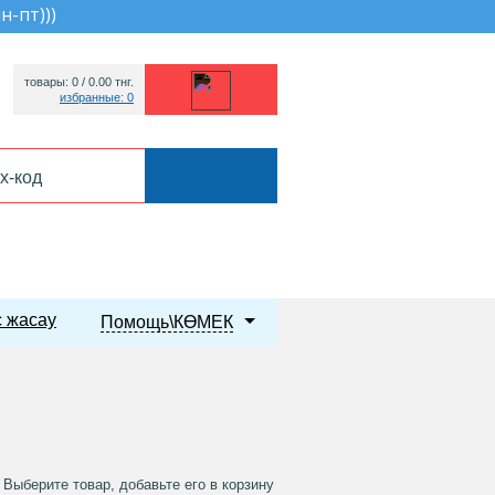
пн-пт))
)
товары: 0 /
0.00
тнг.
избранные: 0
 жасау
Помощь\КӨМЕК
Выберите товар, добавьте его в корзину