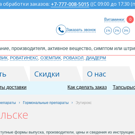
а обработки заказов:
(
(С 09:00 до 17:30 (
+7-777-008-5015
Витаминки:
0
Заказать звонок
1%
2%
3%
ВИК
,
РОВАТИНЕКС
,
ОЗЕМПИК
,
РОВАХОЛ
,
ДИАДЕРМ
ть
Скидки
О нас
ты доставки
Как сделать заказ
Тапсырыс
репараты
Гормональные препараты
Эутирокс
альске
тупные формы выпуска, производители, цены и сведения из инструкции. 