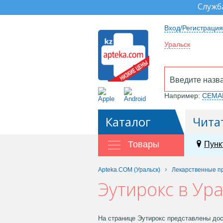
Служб
Вход/Регистрация
Уральск
Например:
СЕМА
Каталог
Чита
Товары
Пунк
Apteka.COM (Уральск)
Лекарственные п
Эутирокс в Ур
На странице Эутирокс представлены дос