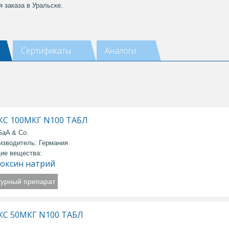
 заказа в Уральске.
Сертификаты
Аналоги
С 100МКГ N100 ТАБЛ
aA & Co.
изводитель: Германия
ие вещества:
оксин натрий
турный препарат
С 50МКГ N100 ТАБЛ