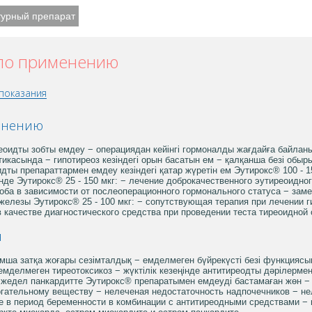
турный препарат
 по применению
показания
менению
иреоидты зобты емдеу − операциядан кейінгі гормоналды жағдайға байла
икасында − гипотиреоз кезіндегі орын басатын ем − қалқанша безі обы
идты препараттармен емдеу кезіндегі қатар жүретін ем Эутирокс® 100 - 1
тінде Эутирокс® 25 - 150 мкг: − лечение доброкачественного эутиреоидн
оба в зависимости от послеоперационного гормонального статуса − заме
железы Эутирокс® 25 - 100 мкг: − сопутствующая терапия при лечении 
в качестве диагностического средства при проведении теста тиреоидной
я
ымша затқа жоғары сезімталдық − емделмеген бүйрекүсті безі функциясын
емделмеген тиреотоксикоз − жүктілік кезеңінде антитиреодты дәрілермен 
 жедел панкардитте Эутирокс® препаратымен емдеуді бастамаған жөн −
гательному веществу − нелеченая недостаточность надпочечников − не
е в период беременности в комбинации с антитиреодными средствами − 