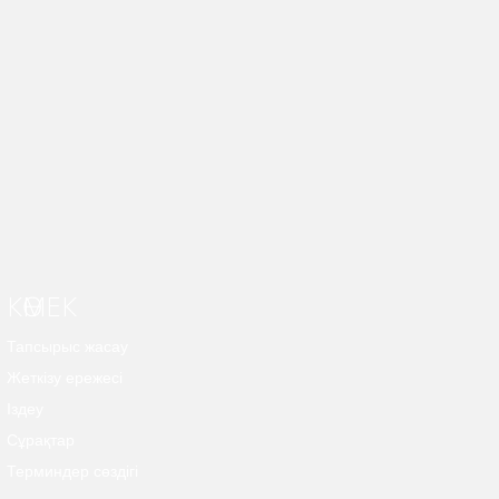
КӨМЕК
Тапсырыс жасау
Жеткізу ережесі
Іздеу
Сұрақтар
Терминдер сөздігі