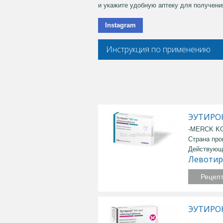
и укажите удобную аптеку для получения
Instagram
Инструкция по применению
ЭУТИРОК
-MERCK KG
Страна про
Действующ
Левотир
Рецеп
ЭУТИРОК