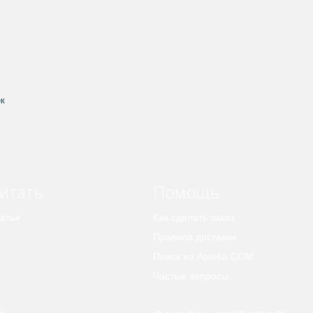
ек
итать
Помощь
атьи
Как сделать заказ
Правила доставки
Поиск на Apteka.COM
Частые вопросы