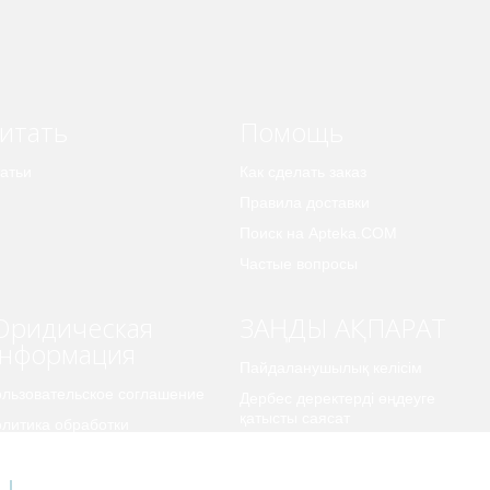
итать
Помощь
атьи
Как сделать заказ
Правила доставки
Поиск на Apteka.COM
Частые вопросы
ридическая
ЗАҢДЫ АҚПАРАТ
нформация
Пайдаланушылық келісім
льзовательское соглашение
Дербес деректерді өңдеуге
қатысты саясат
литика обработки
рсональных данных
Карта сайта