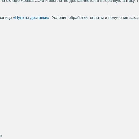
на складе Apteka.COM и бесплатно доставляется в выбранную аптеку. 
транице
«Пункты доставки»
. Условия обработки, оплаты и получения зак
ек