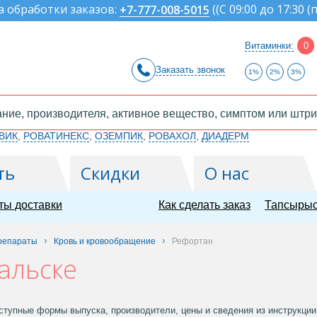
а обработки заказов:
(
(С 09:00 до 17:30 (
+7-777-008-5015
Витаминки:
0
Заказать звонок
1%
2%
3%
ВИК
,
РОВАТИНЕКС
,
ОЗЕМПИК
,
РОВАХОЛ
,
ДИАДЕРМ
ть
Скидки
О нас
ты доставки
Как сделать заказ
Тапсырыс
репараты
Кровь и кровообращение
Рефортан
альске
тупные формы выпуска, производители, цены и сведения из инструкции.