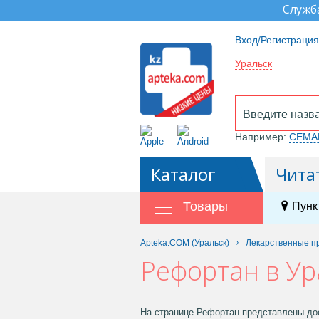
Служб
Вход/Регистрация
Уральск
Например:
СЕМА
Каталог
Чита
Товары
Пунк
Apteka.COM (Уральск)
Лекарственные п
Рефортан в Ур
На странице Рефортан представлены дос