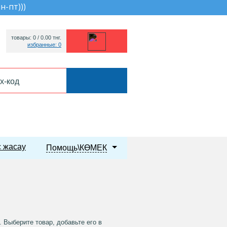
пн-пт))
)
товары: 0 /
0.00
тнг.
избранные: 0
 жасау
Помощь\КӨМЕК
 Выберите товар, добавьте его в