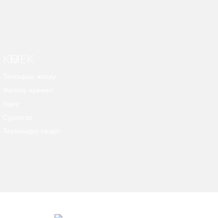
КӨМЕК
Тапсырыс жасау
Жеткізу ережесі
Іздеу
Сұрақтар
Терминдер сөздігі
***