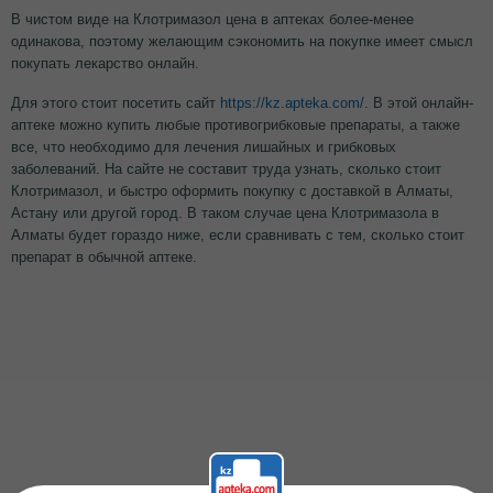
В чистом виде на Клотримазол цена в аптеках более-менее
одинакова, поэтому желающим сэкономить на покупке имеет смысл
покупать лекарство онлайн.
Для этого стоит посетить сайт
https://kz.apteka.com/
. В этой онлайн-
аптеке можно купить любые противогрибковые препараты, а также
все, что необходимо для лечения лишайных и грибковых
заболеваний. На сайте не составит труда узнать, сколько стоит
Клотримазол, и быстро оформить покупку с доставкой в Алматы,
Астану или другой город. В таком случае цена Клотримазола в
Алматы будет гораздо ниже, если сравнивать с тем, сколько стоит
препарат в обычной аптеке.