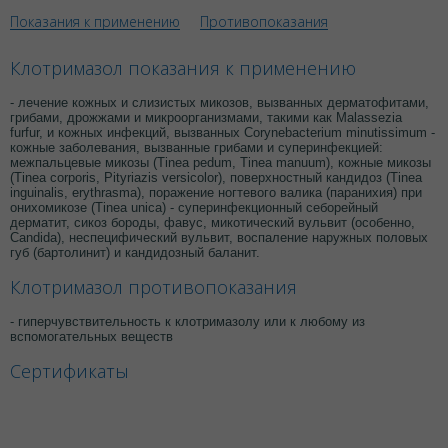
Показания к применению
Противопоказания
Клотримазол показания к применению
- лечение кожных и слизистых микозов, вызванных дерматофитами,
грибами, дрожжами и микроорганизмами, такими как Malassezia
furfur, и кожных инфекций, вызванных Corynebacterium minutissimum -
кожные заболевания, вызванные грибами и суперинфекцией:
межпальцевые микозы (Tinea pedum, Tinea manuum), кожные микозы
(Tinea corporis, Pityriazis versicolor), поверхностный кандидоз (Tinea
inguinalis, erythrasma), поражение ногтевого валика (паранихия) при
онихомикозе (Tinea unica) - суперинфекционный себорейный
дерматит, сикоз бороды, фавус, микотический вульвит (особенно,
Candida), неспецифический вульвит, воспаление наружных половых
губ (бартолинит) и кандидозный баланит.
Клотримазол противопоказания
- гиперчувствительность к клотримазолу или к любому из
вспомогательных веществ
Сертификаты