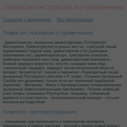
Ломексин инструкция по применению
Показания к применению
Противопоказания
Ломексин показания к применению
- Дерматомикозы, вызванные дерматофитами (Trichophyton,
Microsporum, Epidermophyton) в разных местах: стригущий лишай,
дерматомикоз гладкой кожи, дерматофития стоп (грибковые
заболевания ног), дерматофития рук, трихофития зоонозная,
грибковые поражения кожи лица, дерматофитный онихомикоз -
Кожный кандидоз (опрелости, ангулит, кандидоз кожи лица,
«пеленочный» кандидоз, кандидоз пахово-мошоночной области);
баланит, баланопостит; онихия и паранихия - Разноцветный лишай
(вызванный Pityrosporum orbiculare и P. ovale) - Отомикоз (вызванный
Candida или дрожжами); только если нет поражений барабанной
перепонки - Эритразма - Микоз с бактериальными суперинфекциями
(вызванный грамположительными бактериями) - Лечение инфекций
кожи головы, вызванных Pityrosporum, например, себорейный
дерметит и сухая перхоть - вульвовагинальный кандидоз - кольпит -
вагинальные выделения
Ломексин противопоказания
- повышенная чувствительность к компонентам препарата -
беременность и период лактации - детский и подростковый возраст