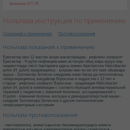
Экономия
377.78
Нольпаза инструкция по применению
Показания к применению
Противопоказания
Нольпаза показания к применению
Ересектер мен 12 жастан асқан жасөспірімдер - рефлюкс-эзофагит
Ересектер - Н.pylori инфекциясымен астасқан ойық жара ауруы бар
пациенттерде тиісті бактерияға қарсы еммен біріктірілген Helicobacter
pylori (H. pylori) эрадикациясы - асқазан мен он екі елі ішек ойықжара
ауруы - Золлингер-Эллисон синдромы және басқа да патологиялық
гиперсекрециялық жағдайлар Взрослые и подростки с 12 лет и
старше - рефлюкс-эзофагит Взрослые - эрадикация Helicobacter
pylori (H. pylori) в комбинации с соответствующей антибактериальной
терапией у пациентов с язвенной болезнью, ассоциированной с
Н.pylori - язвенная болезнь желудка и двенадцатиперстной кишки -
синдром Золлингера-Эллисона и другие патологические
гиперсекреторные состояния
Нольпаза противопоказания
- пантопразолға, алмастырылған бензимидазолдарға немесе
препараттың қосымша компоненттеріне жоғары сезімталдық -