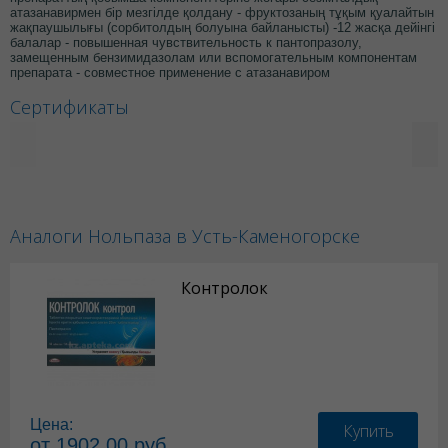
атазанавирмен бір мезгілде қолдану - фруктозаның тұқым қуалайтын
жақпаушылығы (сорбитолдың болуына байланысты) -12 жасқа дейінгі
балалар - повышенная чувствительность к пантопразолу,
замещенным бензимидазолам или вспомогательным компонентам
препарата - совместное применение с атазанавиром
Сертификаты
Аналоги Нольпаза в Усть-Каменогорске
Контролок
Цена:
Купить
от 1902.00 руб.