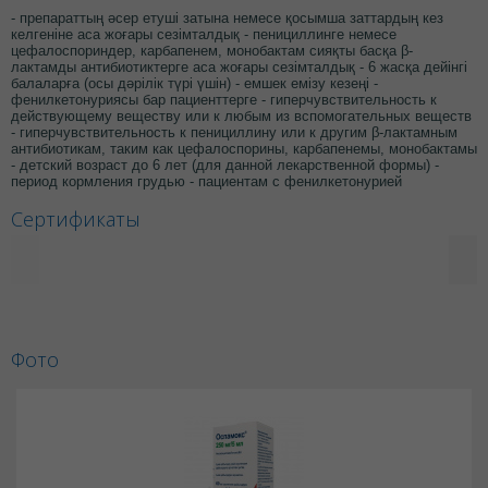
- препараттың әсер етуші затына немесе қосымша заттардың кез
келгеніне аса жоғары сезімталдық - пенициллинге немесе
цефалоспориндер, карбапенем, монобактам сияқты басқа β-
лактамды антибиотиктерге аса жоғары сезімталдық - 6 жасқа дейінгі
балаларға (осы дәрілік түрі үшін) - емшек емізу кезеңі -
фенилкетонуриясы бар пациенттерге - гиперчувствительность к
действующему веществу или к любым из вспомогательных веществ
- гиперчувствительность к пенициллину или к другим β-лактамным
антибиотикам, таким как цефалоспорины, карбапенемы, монобактамы
- детский возраст до 6 лет (для данной лекарственной формы) -
период кормления грудью - пациентам с фенилкетонурией
Сертификаты
Фото