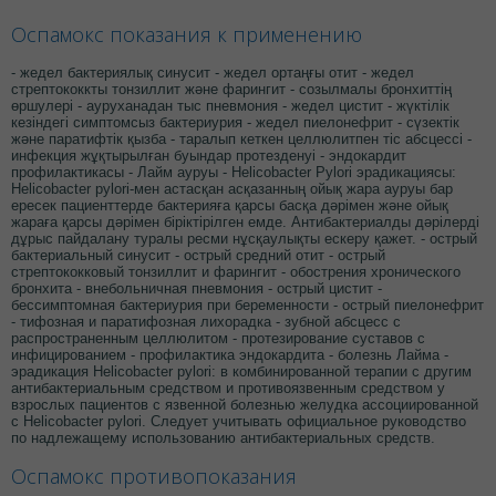
Оспамокс показания к применению
- жедел бактериялық синусит - жедел ортаңғы отит - жедел
стрептококкты тонзиллит және фарингит - созылмалы бронхиттің
өршулері - ауруханадан тыс пневмония - жедел цистит - жүктілік
кезіндегі симптомсыз бактериурия - жедел пиелонефрит - сүзектік
және паратифтік қызба - таралып кеткен целлюлитпен тіс абсцесcі -
инфекция жұқтырылған буындар протезденуі - эндокардит
профилактикасы - Лайм ауруы - Helicobacter Pylori эрадикациясы:
Helicobacter pylori-мен астасқан асқазанның ойық жара ауруы бар
ересек пациенттерде бактерияға қарсы басқа дәрімен және ойық
жараға қарсы дәрімен біріктірілген емде. Антибактериалды дәрілерді
дұрыс пайдалану туралы ресми нұсқаулықты ескеру қажет. - острый
бактериальный синусит - острый средний отит - острый
стрептококковый тонзиллит и фарингит - обострения хронического
бронхита - внебольничная пневмония - острый цистит -
бессимптомная бактериурия при беременности - острый пиелонефрит
- тифозная и паратифозная лихорадка - зубной абсцесс с
распространенным целлюлитом - протезирование суставов с
инфицированием - профилактика эндокардита - болезнь Лайма -
эрадикация Helicobacter рylori: в комбинированной терапии с другим
антибактериальным средством и противоязвенным средством у
взрослых пациентов с язвенной болезнью желудка ассоциированной
с Helicobacter pylori. Следует учитывать официальное руководство
по надлежащему использованию антибактериальных средств.
Оспамокс противопоказания