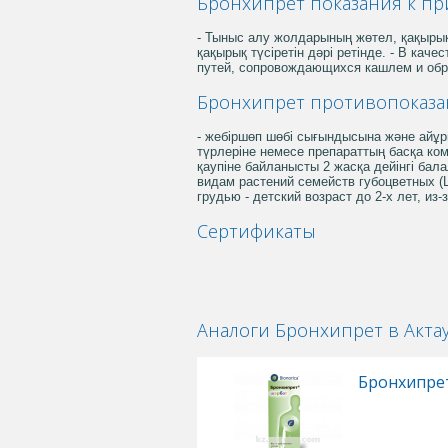
Бронхипрет показания к п
- Тыныс алу жолдарының жөтел, қақырық
қақырық түсіретін дәрі ретінде. - В ка
путей, сопровождающихся кашлем и обра
Бронхипрет противопоказа
- жебіршөп шөбі сығындысына және айұры
түрлеріне немесе препараттың басқа ком
қаупіне байланысты 2 жасқа дейінгі бал
видам растений семейств губоцветных (L
грудью - детский возраст до 2-х лет, и
Сертификаты
Аналоги Бронхипрет в Акта
Бронхипре