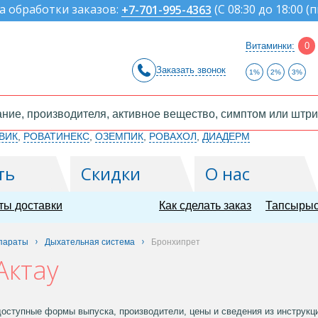
а обработки заказов:
(
С 08:30 до 18:00 (п
+7-701-995-4363
Витаминки:
0
Заказать звонок
1%
2%
3%
ВИК
,
РОВАТИНЕКС
,
ОЗЕМПИК
,
РОВАХОЛ
,
ДИАДЕРМ
ть
Скидки
О нас
ты доставки
Как сделать заказ
Тапсырыс
параты
Дыхательная система
Бронхипрет
Актау
оступные формы выпуска, производители, цены и сведения из инструкции