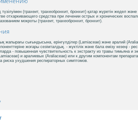
рименению
 түзілуімен (трахеит, трахеобронхит, бронхит) қатар жүретін жедел жә
честве отхаркивающего средства при лечении острых и хронических восп
зованием мокроты (трахеит, трахеобронхит, бронхит).
ния
қ жапырағы сығындысына, ерінгүлділер (Lamiaceae) және аралий (Aralia
поненттеріне жоғары сезімталдық. - жүктілік және бала емізу кезеңі -
аларда - повышенная чувствительность к экстракту из травы тимьяна и э
amiaceae) и аралиевых (Araliaceae) или к другим компонентам препарата
з-за риска ухудшения респираторных симптомов.
у
т