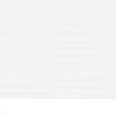
итать
Помощь
атьи
Как сделать заказ
Правила доставки
Поиск на Apteka.COM
Частые вопросы
ридическая
ЗАҢДЫ АҚПАРАТ
нформация
Пайдаланушылық келісім
льзовательское соглашение
Дербес деректерді өңдеуге
қатысты саясат
литика обработки
рсональных данных
Карта сайта