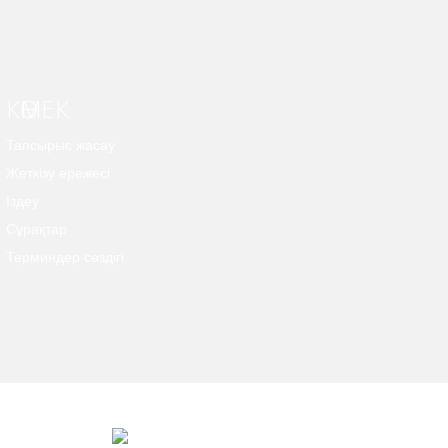
КӨМЕК
Тапсырыс жасау
Жеткізу ережесі
Іздеу
Сұрақтар
Терминдер сөздігі
***