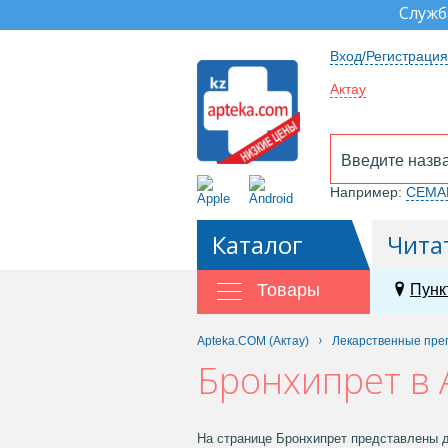
Служб
Вход/Регистрация
Актау
Например:
СЕМА
Каталог
Чита
Товары
Пунк
Apteka.COM (Актау)
Лекарственные пре
Бронхипрет в 
На странице Бронхипрет представлены д