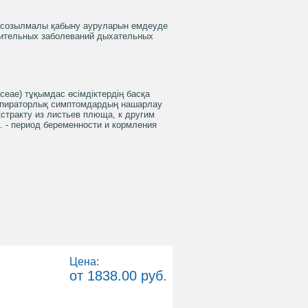
не созылмалы қабыну ауруларын емдеуде
алительных заболеваний дыхательных
ceae) тұқымдас өсімдіктердің басқа
 респираторлық симптомдардың нашарлау
кстракту из листьев плюща, к другим
. - период беременности и кормления
Цена:
от 1838.00 руб.