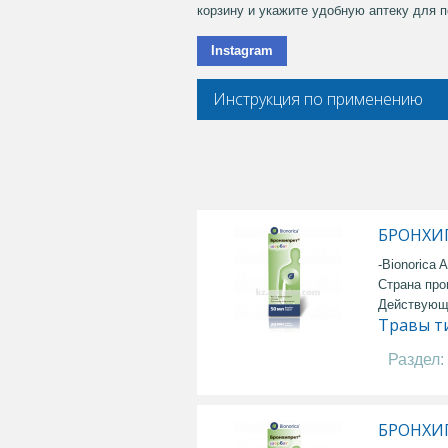
корзину и укажите удобную аптеку для п
Instagram
Инструкция по применению
БРОНХИП
-Bionorica 
Страна про
Действующ
Травы т
Раздел:
БРОНХИП