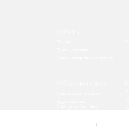
Купить
Ч
Товары
Ст
Пункты доставки
Список лекарств по алфавиту
Обратная связь
Ю
и
Подписаться на акции
По
Задать вопрос/
Сообщить об ошибке
По
пе
Предложить идею
© 2026 Apteka.COM
О компании