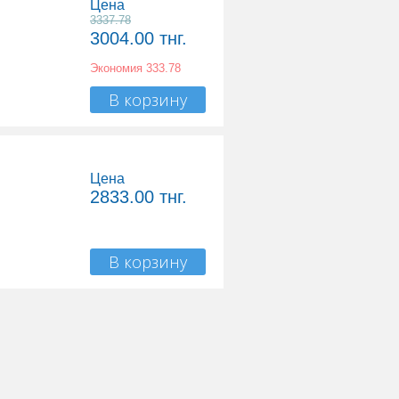
Цена
3337.78
3004.00
тнг.
Экономия
333.78
В корзину
Цена
2833.00
тнг.
В корзину