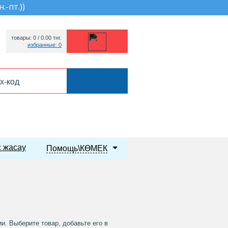
н.-пт.)
)
товары: 0 /
0.00
тнг.
избранные: 0
 жасау
Помощь\КӨМЕК
. Выберите товар, добавьте его в