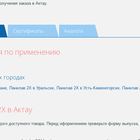
олучения заказа в Актау.
Сертификаты
Аналоги
ия по применению
х городах
тане
,
Панклав 2Х в Уральске
,
Панклав 2Х в Усть-Каменогорске
,
Панклав 
2Х в Актау
дого доступного товара. Перед оформлением проверьте форму выпуска, 