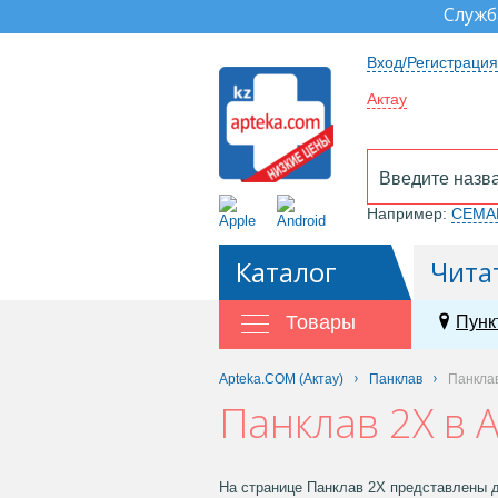
Служб
Вход/Регистрация
Актау
Например:
СЕМА
Каталог
Чита
Товары
Пунк
Apteka.COM (Актау)
Панклав
Панкла
Панклав 2Х в 
На странице Панклав 2Х представлены д