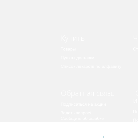
Купить
Ч
Товары
Ст
Пункты доставки
Список лекарств по алфавиту
Обратная связь
Ю
и
Подписаться на акции
По
Задать вопрос/
Сообщить об ошибке
По
пе
Предложить идею
© 2026 Apteka.COM
О компании