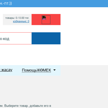
н.-пт.)
)
товары: 0 /
0.00
тнг.
избранные: 0
 жасау
Помощь\КӨМЕК
. Выберите товар, добавьте его в