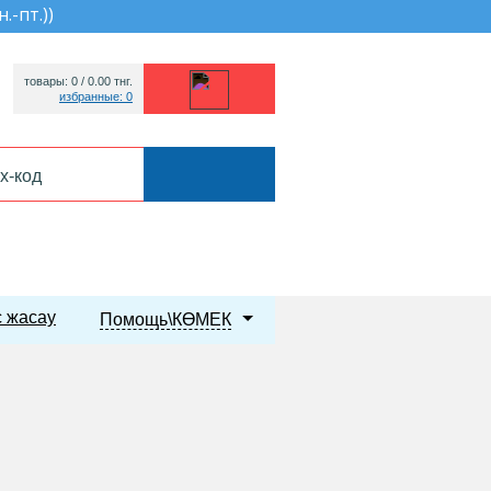
н.-пт.)
)
товары: 0 /
0.00
тнг.
избранные: 0
 жасау
Помощь\КӨМЕК