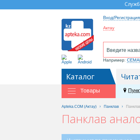
Служб
Вход/Регистрация
Актау
Например:
СЕМА
Каталог
Чита
Товары
Пунк
Apteka.COM (Актау)
Панклав
Панкла
Панклав анало