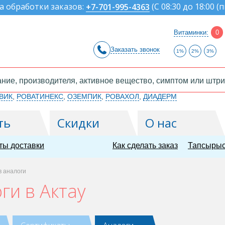
а обработки заказов:
(
С 08:30 до 18:00 (п
+7-701-995-4363
Витаминки:
0
Заказать звонок
1%
2%
3%
ВИК
,
РОВАТИНЕКС
,
ОЗЕМПИК
,
РОВАХОЛ
,
ДИАДЕРМ
ть
Скидки
О нас
ты доставки
Как сделать заказ
Тапсырыс
в аналоги
ги в Актау