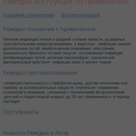
Ремедиа инструкция по применению
Показания к применению
Противопоказания
Ремедиа показания к применению
Лечение инфекций легкой и средней степени тяжести, вызванных
чувствительными микроорганизмами, у взрослых: -инфекции нижних
дыхательных путей: внебольничная пневмония, обострение
хронического бронхита -острый синусит -осложненная инфекция
мочевыводящих путей, включая пиелонефрит -хронический
бактериальный простатит -инфекции кожи и мягких тканей
Ремедиа противопоказания
-гиперчувствительность к левофлоксацину, другим хинолонам или
любому из вспомогательных веществ -эпилепсия --поражение
сухожилий в анамнезе, связанное с назначением фторхинолонов
-детский и подростковый возраст до 18 лет -беременность и период
лактации
Сертификаты
Аналоги Ремедиа в Актау