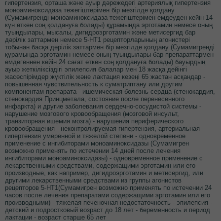
гипертензия, орташа және ауыр дәрежедегі артериялық гипертензия
моноаминоксидаза тежегіштерімен бір мезгілде қолдану
(Сумамигренді моноаминоксидаза тежегіштерімен емдеуден кейін 14
күн өткен соң қолдануға болады) құрамында эрготамин немесе оның
туындылары, мысалы, дигидроэрготамин және метисергид бар
дәрілік заттармен немесе 5-HT1 рецепторларының агонистері
тобынан басқа дәрілік заттармен бір мезгілде қолдану (Сумамигренді
құрамында эрготамин немесе оның туындылары бар препараттармен
емдегеннен кейін 24 сағат өткен соң қолдануға болады) бауырдың
ауыр жеткіліксіздігі эпилепсия балалар мен 18 жасқа дейінгі
жасөспірімдер жүктілік және лактация кезеңі 65 жастан асқандар -
повышенная чувствительность к суматриптану или другим
компонентам препарата - ишемическая болезнь сердца (стенокардия,
стенокардия Принцметала, состояние после перенесенного
инфаркта) и другие заболевания сердечно-сосудистой системы -
нарушение мозгового кровообращения (мозговой инсульт,
транзиторная ишемия мозга) - нарушения периферического
кровообращения - неконтролируемая гипертензия, артериальная
гипертензия умеренной и тяжелой степени - одновременное
применение с ингибиторами моноаминоксидазы (Сумамигрен
возможно применять по истечении 14 дней после лечения
ингибиторами моноаминоксидазы) - одновременное применение с
лекарственными средствами, содержащими эрготамин или его
производные, как например, дигидроэрготамин и метисергид, или
другими лекарственными средствами из группы агонистов
рецепторов 5-HT1(Сумамигрен возможно применять по истечении 24
часов после лечения препаратами содержащими эрготамин или его
производными) - тяжелая печеночная недостаточность - эпилепсия -
детский и подростковый возраст до 18 лет - беременность и период
лактации - возраст старше 65 лет