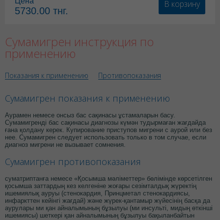
Цена
В корзину
5730.00
тнг.
Сумамигрен инструкция по
применению
Показания к применению
Противопоказания
Сумамигрен показания к применению
Аурамен немесе онсыз бас сақинасы ұстамаларын басу.
Сумамигренді бас сақинасы диагнозы күмән тудырмаған жағдайда
ғана қолдану керек. Купирование приступов мигрени с аурой или без
нее. Сумамигрен следует использовать только в том случае, если
диагноз мигрени не вызывает сомнения.
Сумамигрен противопоказания
суматриптанға немесе «Қосымша мәліметтер» бөлімінде көрсетілген
қосымша заттардың кез келгеніне жоғары сезімталдық жүректің
ишемиялық ауруы (стенокардия, Принцметал стенокардиясы,
инфаркттен кейінгі жағдай) және жүрек-қантамыр жүйесінің басқа да
аурулары ми қан айналымының бұзылуы (ми инсульті, мидың өткінші
ишемиясы) шеткері қан айналымының бұзылуы бақыланбайтын