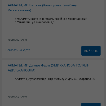
АЛМАТЫ, ИП Балжан (Калыгулова Гульбану
Имангазиевна)
обл.Алматинская, р-н Жамбылский, с.о.Узынагашский,
с.Узынагаш, ул.Жандосов, д.1
круглосуточно
Показать на карте
Выбрать
АЛМАТЫ, ИП Даулет Фарм (УМИРХАНОВА ТОЛКЫН
АДИЛЬХАНОВНА)
г.Алматы, Ауезовский р., мкр Жетысу 2. дом 42, квартира 30
круглосуточно