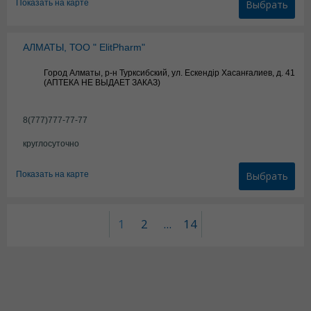
Показать на карте
Выбрать
АЛМАТЫ, ТОО " ElitPharm"
Город Алматы, р-н Турксибский, ул. Ескендір Хасанғалиев, д. 41
(АПТЕКА НЕ ВЫДАЕТ ЗАКАЗ)
8(777)777-77-77
круглосуточно
Показать на карте
Выбрать
1
2
...
14