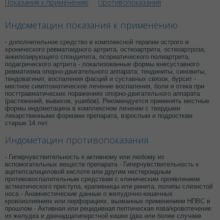
Показания к применению
Противопоказания
Индометацин показания к применению
- дополнительное средство в комплексной терапии острого и
хронического ревматоидного артрита, остеоартрита, остеоартроза,
анкилозирующего спондилита, псориатического полиартрита,
подагрического артрита - локализованные формы внесуставного
ревматизма опорно-двигательного аппарата: тендиниты, синовиты,
тендовагинит, воспаления фасций и суставных связок, бурсит -
местное симптоматическое лечение воспаления, боли и отека при
посттравматических поражениях опорно-двигательного аппарата
(растяжений, вывихов, ушибов). Рекомендуется применять местные
формы индометацина в комплексном лечении с твердыми
лекарственными формами препарата, взрослым и подросткам
старше 14 лет.
Индометацин противопоказания
- Гиперчувствительность к активному или любому из
вспомогательных веществ препарата - Гиперчувствительность к
ацетилсалициловой кислоте или другим нестероидным
противовоспалительным средствам с клиническим проявлением
астматического приступа, крапивницы или ринита, полипы слизистой
носа - Анамнестические данные о желудочно-кишечных
кровоизлияниях или перфорациях, вызванных применением НПВС в
прошлом - Активная или рецидивная пептическая язва/кровотечение
из желудка и двенадцатиперстной кишки (два или более случаев