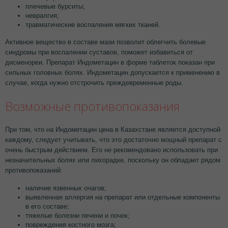
плечевые бурситы;
невралгия;
травматические воспаления мягких тканей.
Активное вещество в составе мази позволит облегчить болевые
синдромы при воспалении суставов, поможет избавиться от
дисменореи. Препарат Индометацин в форме таблеток показан при
сильных головных болях. Индометацин допускается к применению в
случае, когда нужно отстрочить преждевременные роды.
Возможные противопоказания
При том, что на Индометацин цена в Казахстане является доступной
каждому, следует учитывать, что это достаточно мощный препарат с
очень быстрым действием. Его не рекомендовано использовать при
незначительных болях или лихорадке, поскольку он обладает рядом
противопоказаний:
наличие язвенных очагов;
выявленная аллергия на препарат или отдельные компоненты
в его составе;
тяжелые болезни печени и почек;
повреждения костного мозга;