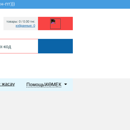
пн-пт))
)
товары: 0 /
0.00
тнг.
избранные: 0
 жасау
Помощь\КӨМЕК