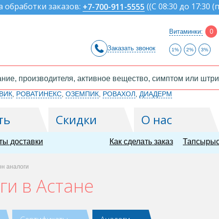
а обработки заказов:
(
(С 08:30 до 17:30 (
+7-700-911-5555
Витаминки:
0
Заказать звонок
1%
2%
3%
ВИК
,
РОВАТИНЕКС
,
ОЗЕМПИК
,
РОВАХОЛ
,
ДИАДЕРМ
ть
Скидки
О нас
ты доставки
Как сделать заказ
Тапсырыс
он аналоги
ги в Астане