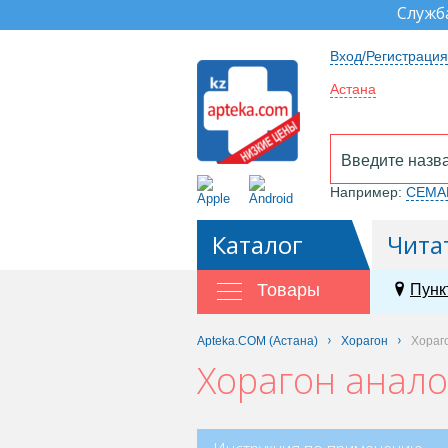
Служб
Вход/Регистрация
Астана
Например:
СЕМА
Каталог
Чита
Товары
Пунк
Apteka.COM (Астана)
Хорагон
Хораг
Хорагон анало