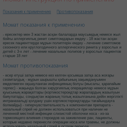
Показания к применению
Противопоказания
Момат показания к применению
˗ ересектер мен 3 жастан асқан балаларда маусымдық немесе жыл
бойғы аллергиялық ринит симптомдарын емдеу ˗ 18 жастан асқан
ересек пациенттерде мұрын полиптерін емдеу ˗ лечение симптомов
сезонного или круглогодичного аллергического ринита у взрослых и
детей с 3-х лет ˗ лечение назальных полипов у взрослых пациентов
старше 18 лет
Момат противопоказания
- әсер етуші затқа немесе кез келген қосымша затқа аса жоғары
сезімталдық - мұрын шырышты қабығының зақымдануымен
емделмеген оқшауланған инфекцияның болуы (мысалы, қарапайым
герпес) - жақында болған хирургиялық операциялар немесе мұрын
қуысының жарақаттары (кортикостероидтар жаралардың жазылуын
баяулатады, сондықтан жараның толық жазылғанына дейін жергілікті
интраназальді қолдану үшін кортикостероидтарды тағайындауға
болмайды) - гиперчувствительность к компонентам препарата -
назальный спрей не должен использоваться при наличии не
леченной местной инфекции слизистой оболочки носа - из-за
тормозящего влияния стероидов на заживление ран, пациенты,
которые недавно перенесли операции носа или травмы, не должны
использовать назальный спрей в остром периоде