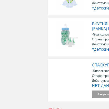
Действующ
*детски
ВКУСНЯ
(БАНКА)
-Guangzhou 
Страна про
Действующ
*детски
СПАСКУП
-Биологиш
Страна про
Действующ
НЕТ ДА
Рецеп