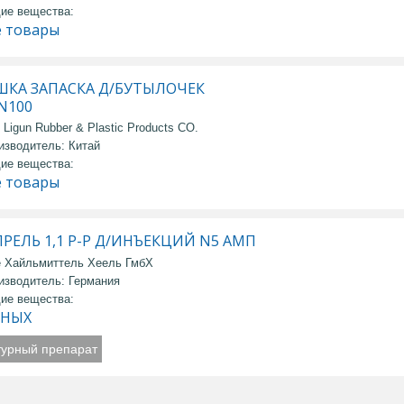
ие вещества:
е товары
ШКА ЗАПАСКА Д/БУТЫЛОЧЕК
 N100
Ligun Rubber & Plastic Products CO.
изводитель: Китай
ие вещества:
е товары
РЕЛЬ 1,1 Р-Р Д/ИНЪЕКЦИЙ N5 АМП
е Хайльмиттель Хеель ГмбХ
изводитель: Германия
ие вещества:
ННЫХ
турный препарат