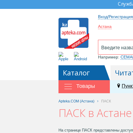
Служб
Вход/Регистрация
Астана
Например:
СЕМА
Каталог
Чита
Товары
Пунк
Apteka.COM (Астана)
ПАСК
ПАСК в Астане
На странице ПАСК представлены доступн