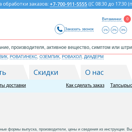
а обработки заказов:
(
(С 08:30 до 17:30 (
+7-700-911-5555
Витаминки:
0
Заказать звонок
1%
2%
3%
ВИК
,
РОВАТИНЕКС
,
ОЗЕМПИК
,
РОВАХОЛ
,
ДИАДЕРМ
ть
Скидки
О нас
ты доставки
Как сделать заказ
Тапсырыс
ые формы выпуска, производители, цены и сведения из инструкции. Выбе