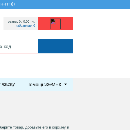
пн-пт))
)
товары: 0 /
0.00
тнг.
избранные: 0
 жасау
Помощь\КӨМЕК
рите товар, добавьте его в корзину и