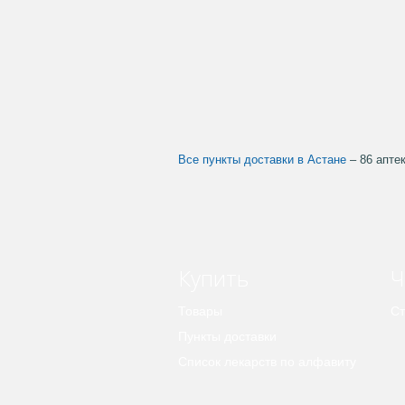
Все пункты доставки в Астане
– 86 апте
Купить
Ч
Товары
Ст
Пункты доставки
Список лекарств по алфавиту