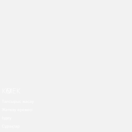
КӨМЕК
Тапсырыс жасау
Жеткізу ережесі
Іздеу
Сұрақтар