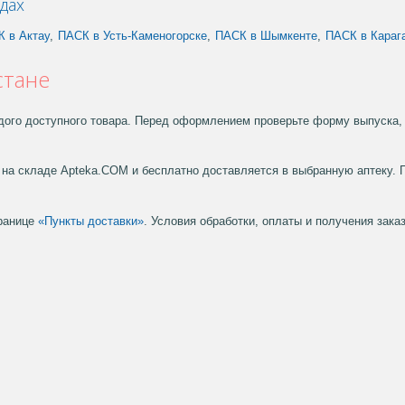
дах
 в Актау
,
ПАСК в Усть-Каменогорске
,
ПАСК в Шымкенте
,
ПАСК в Караг
стане
дого доступного товара. Перед оформлением проверьте форму выпуска, 
на складе Apteka.COM и бесплатно доставляется в выбранную аптеку. 
транице
«Пункты доставки»
. Условия обработки, оплаты и получения зак