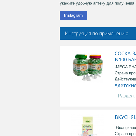
укажите удобную аптеку для получения з
Instagram
Инструкция по применению
СОСКА-
N100 БА
-MEGA PH
Страна про
Действующ
*детски
Раздел:
ВКУСНЯ
-Guangzhou 
Страна про