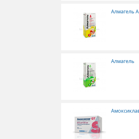
Алмагель А
Алмагель
Амоксикла