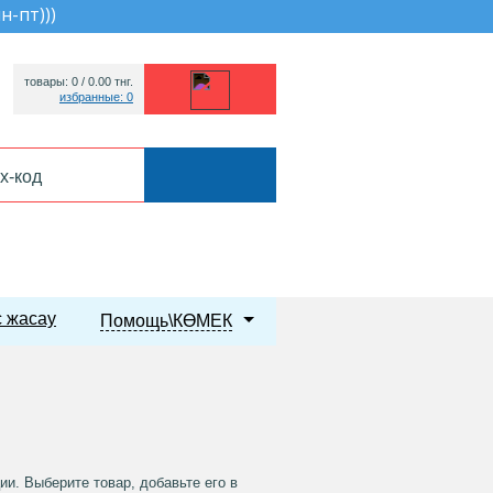
пн-пт))
)
товары: 0 /
0.00
тнг.
избранные: 0
 жасау
Помощь\КӨМЕК
и. Выберите товар, добавьте его в