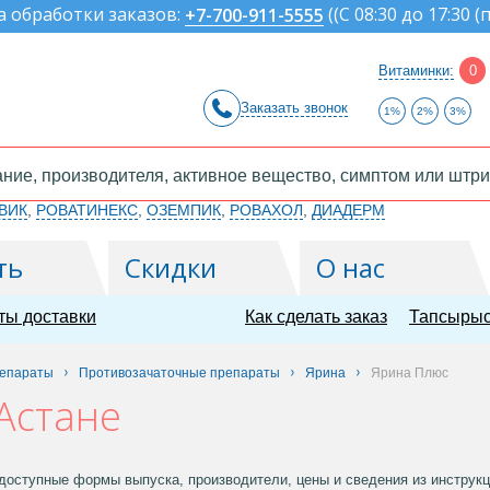
а обработки заказов:
(
(С 08:30 до 17:30 (
+7-700-911-5555
Витаминки:
0
Заказать звонок
1%
2%
3%
ВИК
,
РОВАТИНЕКС
,
ОЗЕМПИК
,
РОВАХОЛ
,
ДИАДЕРМ
ть
Скидки
О нас
ты доставки
Как сделать заказ
Тапсырыс
репараты
Противозачаточные препараты
Ярина
Ярина Плюс
Астане
оступные формы выпуска, производители, цены и сведения из инструкци