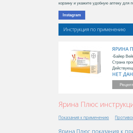
корзину и укажите удобную аптеку для п
Instagram
Инструкция по применению
ЯРИНА П
-Байер Вей
Страна про
Действующ
НЕТ ДА
Рецеп
Ярина Плюс инструкц
Показания к применению
Противо
Ярина Плюс показания к п