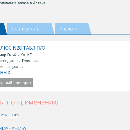
олучения заказа в Астане.
Сертификаты
Аналоги
ЛЮС N28 ТАБЛ П/О
мар ГмбХ и Ко. КГ
изводитель: Германия
ие вещества:
ННЫХ
турный препарат
ия по применению
показания
рименению