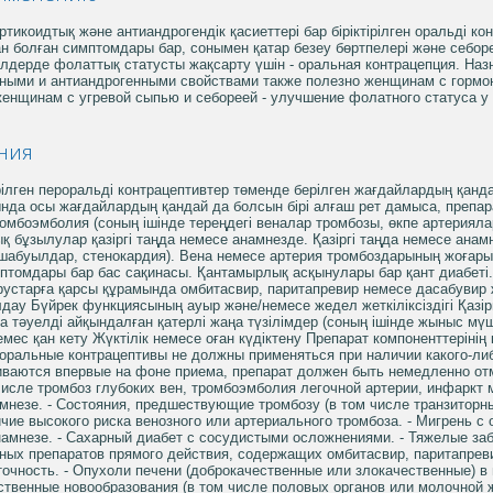
тикоидтық және антиандрогендік қасиеттері бар біріктірілген оральді к
ан болған симптомдары бар, сонымен қатар безеу бөртпелері және себор
йелдерде фолаттық статусты жақсарту үшін - оральная контрацепция. На
дными и антиандрогенными свойствами также полезно женщинам с гормо
женщинам с угревой сыпью и себореей - улучшение фолатного статуса 
ния
ілген пероральді контрацептивтер төменде берілген жағдайлардың қанда
нда осы жағдайлардың қандай да болсын бірі алғаш рет дамыса, препар
ромбоэмболия (соның ішінде тереңдегі веналар тромбозы, өкпе артерия
қ бұзылулар қазіргі таңда немесе анамнезде. Қазіргі таңда немесе анам
шабуылдар, стенокардия). Вена немесе артерия тромбоздарының жоғары қ
птомдары бар бас сақинасы. Қантамырлық асқынулары бар қант диабеті
устарға қарсы құрамында омбитасвир, паритапревир немесе дасабувир жә
лдау Бүйрек функциясының ауыр және/немесе жедел жеткіліксіздігі Қазір
онға тәуелді айқындалған қатерлі жаңа түзілімдер (соның ішінде жыныс мү
емес қан кету Жүктілік немесе оған күдіктену Препарат компоненттерінің 
ральные контрацептивы не должны применяться при наличии какого-либ
виваются впервые на фоне приема, препарат должен быть немедленно отм
числе тромбоз глубоких вен, тромбоэмболия легочной артерии, инфаркт 
мнезе. - Состояния, предшествующие тромбозу (в том числе транзиторны
чие высокого риска венозного или артериального тромбоза. - Мигрень с
амнезе. - Сахарный диабет с сосудистыми осложнениями. - Тяжелые за
сных препаратов прямого действия, содержащих омбитасвир, паритапреви
очность. - Опухоли печени (доброкачественные или злокачественные) в 
венные новообразования (в том числе половых органов или молочной же