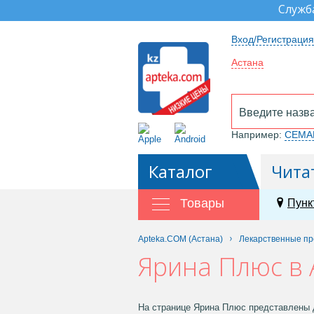
Служб
Вход/Регистрация
Астана
Например:
СЕМА
Каталог
Чита
Товары
Пунк
Apteka.COM (Астана)
Лекарственные п
Ярина Плюс в 
На странице Ярина Плюс представлены д