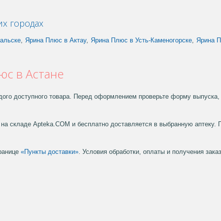
их городах
ральске
,
Ярина Плюс в Актау
,
Ярина Плюс в Усть-Каменогорске
,
Ярина 
юс в Астане
дого доступного товара. Перед оформлением проверьте форму выпуска, 
на складе Apteka.COM и бесплатно доставляется в выбранную аптеку. 
транице
«Пункты доставки»
. Условия обработки, оплаты и получения зак