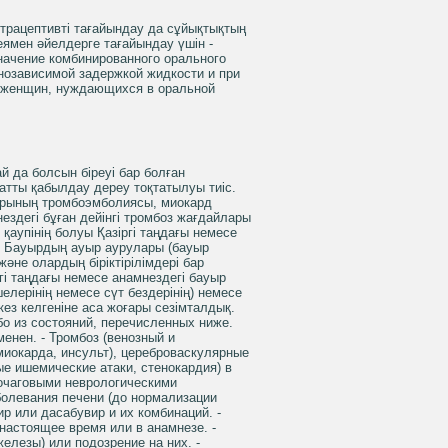
онтрацептивті тағайындау да сұйықтықтың
еямен әйелдерге тағайындау үшін -
значение комбинированного орального
нозависимой задержкой жидкости и при
у женщин, нуждающихся в оральной
й да болсын біреуі бар болған
атты қабылдау дереу тоқтатылуы тиіс.
ларының тромбоэмболиясы, миокард
нездегі бұған дейінгі тромбоз жағдайлары
аупінің болуы Қазіргі таңдағы немесе
. Бауырдың ауыр аурулары (бауыр
не олардың біріктірілімдері бар
гі таңдағы немесе анамнездегі бауыр
шелерінің немесе сүт бездерінің) немесе
кез келгеніне аса жоғары сезімталдық.
о из состояний, перечисленных ниже.
енен. - Тромбоз (венозный и
миокарда, инсульт), цереброваскулярные
е ишемические атаки, стенокардия) в
 очаговыми неврологическими
болевания печени (до нормализации
р или дасабувир и их комбинаций. -
настоящее время или в анамнезе. -
лезы) или подозрение на них. -