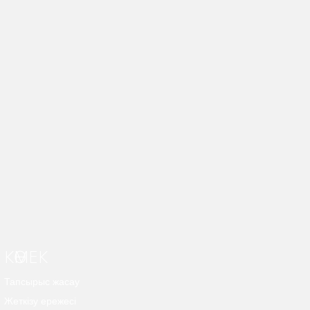
КӨМЕК
Тапсырыс жасау
Жеткізу ережесі