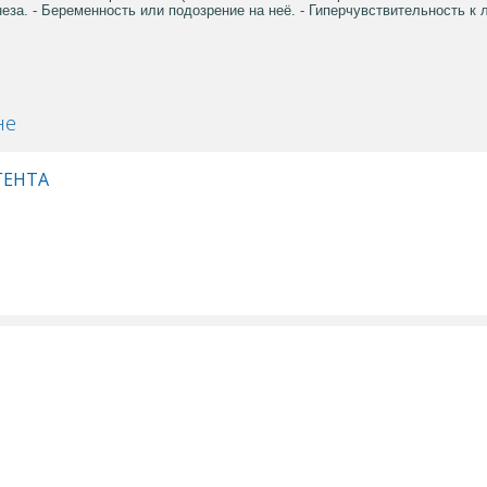
еза. - Беременность или подозрение на неё. - Гиперчувствительность к
не
ГЕНТА