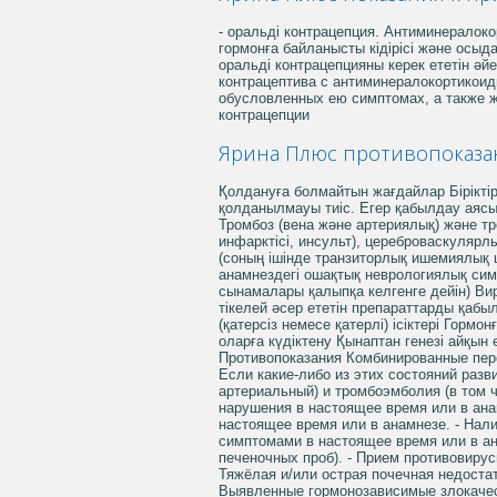
- оральді контрацепция. Антиминералокор
гормонға байланысты кідірісі және осыд
оральді контрацепцияны керек ететін ә
контрацептива с антиминералокортикои
обусловленных ею симптомах, а также 
контрацепции
Ярина Плюс противопоказа
Қолдануға болмайтын жағдайлар Біріктір
қолданылмауы тиіс. Егер қабылдау аясы
Тромбоз (вена және артериялық) және т
инфарктісі, инсульт), цереброваскулярлы
(соның ішінде транзиторлық ишемиялық 
анамнездегі ошақтық неврологиялық сим
сынамалары қалыпқа келгенге дейін) Вир
тікелей әсер ететін препараттарды қабы
(қатерсіз немесе қатерлі) ісіктері Горм
оларға күдіктену Қынаптан генезі айқын 
Противопоказания Комбинированные перо
Если какие-либо из этих состояний раз
артериальный) и тромбоэмболия (в том 
нарушения в настоящее время или в ана
настоящее время или в анамнезе. - Нали
симптомами в настоящее время или в ан
печеночных проб). - Прием противовиру
Тяжёлая и/или острая почечная недостат
Выявленные гормонозависимые злокачест