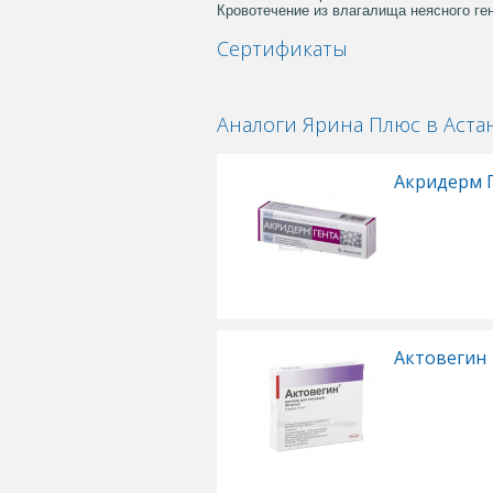
Кровотечение из влагалища неясного ген
Сертификаты
Аналоги Ярина Плюс в Аста
Акридерм 
Актовегин