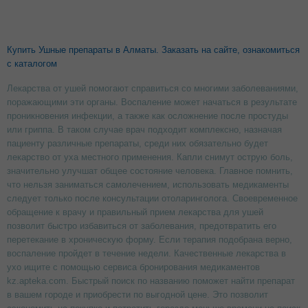
онлайн:
Анауран
— противомикробные капли, сочетают
обезболивающее и противовоспалительное действие, часто
Купить Ушные препараты в Алматы. Заказать на сайте, ознакомиться
назначаются при отите.
с каталогом
Отипакс
— средство для снятия боли и воспаления, подходит
взрослым и детям.
Лекарства от ушей помогают справиться со многими заболеваниями,
Отирелакс
— обезболивающее и противовоспалительное
действие при воспалительных заболеваниях уха.
поражающими эти органы. Воспаление может начаться в результате
Отофа
— антибиотик в каплях, эффективен при
проникновения инфекции, а также как осложнение после простуды
бактериальных отитах.
или гриппа. В таком случае врач подходит комплексно, назначая
Ципромед
— антибактериальные капли с ципрофлоксацином,
пациенту различные препараты, среди них обязательно будет
помогают при инфекциях и воспалениях.
лекарство от уха местного применения. Капли снимут острую боль,
значительно улучшат общее состояние человека. Главное помнить,
Для профилактики серных пробок и ухода за ушами часто
используют:
что нельзя заниматься самолечением, использовать медикаменты
следует только после консультации отоларинголога. Своевременное
A‑Церумен — раствор для размягчения и удаления серных
обращение к врачу и правильный прием лекарства для ушей
пробок (можно найти в разделе капель).
позволит быстро избавиться от заболевания, предотвратить его
Ремо‑Вакс — капли для регулярного ухода и очищения
слухового прохода.
перетекание в хроническую форму. Если терапия подобрана верно,
воспаление пройдет в течение недели. Качественные лекарства в
Перед использованием любых капель рекомендуется
ухо ищите с помощью сервиса бронирования медикаментов
проконсультироваться с врачом, чтобы подобрать подходящее
средство и избежать осложнений. Все представленные препараты
kz.apteka.com. Быстрый поиск по названию поможет найти препарат
можно заказать онлайн и получить в ближайшей аптеке.
в вашем городе и приобрести по выгодной цене. Это позволит