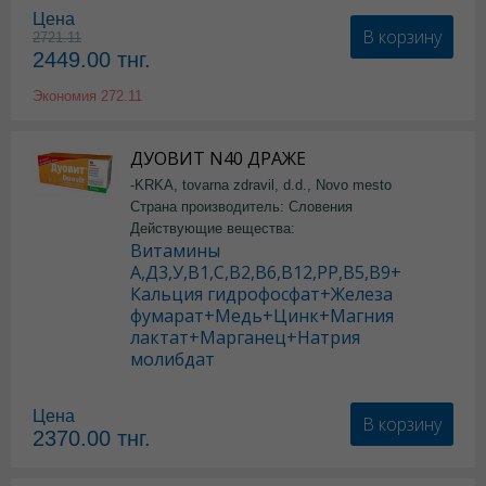
Цена
В корзину
2721.11
2449.00
тнг.
Экономия
272.11
ДУОВИТ N40 ДРАЖЕ
-KRKA, tovarna zdravil, d.d., Novo mesto
Страна производитель: Словения
Действующие вещества:
Витамины
А,Д3,У,В1,С,В2,В6,В12,РР,В5,В9+
Кальция гидрофосфат+Железа
фумарат+Медь+Цинк+Магния
лактат+Марганец+Натрия
молибдат
Цена
В корзину
2370.00
тнг.