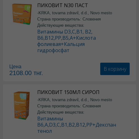
ПИКОВИТ N30 ПАСТ
-KRKA, tovarna zdravil, d.d., Novo mesto
Страна производитель: Словения
Действующие вещества:
Витамины D3,С,В1, В2,
В6,В12,РР,В5,А+Кислота
фолиевая+Кальция
гидрофосфат
Цена
В корзину
2108.00
тнг.
ПИКОВИТ 150МЛ СИРОП
-KRKA, tovarna zdravil, d.d., Novo mesto
Страна производитель: Словения
Действующие вещества:
Витамины
В6,А,D3,С,В1,В2,В12,РР+Декспан
тенол