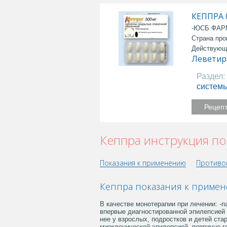
КЕППРА 
-ЮСБ ФАР
Страна про
Действующ
Леветир
Раздел:
систем
Рецеп
Кеппра инструкция п
Показания к применению
Противо
Кеппра показания к приме
В качестве монотерапии при лечении: -п
впервые диагностированной эпилепсией 
нее у взрослых, подростков и детей ста
миоклонической эпилепсией -первично-г