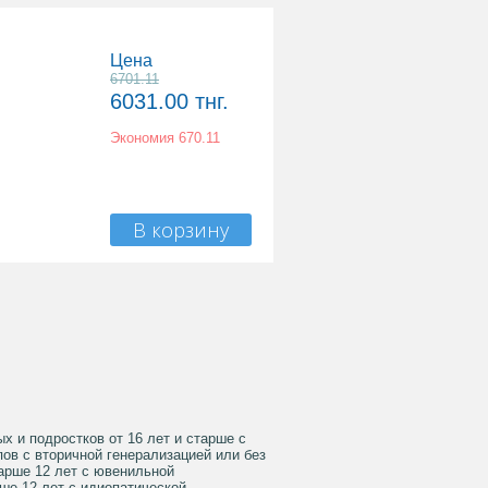
Цена
6701.11
6031.00
тнг.
Экономия
670.11
В корзину
х и подростков от 16 лет и старше с
ов с вторичной генерализацией или без
тарше 12 лет с ювенильной
ше 12 лет с идиопатической