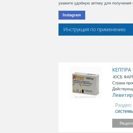
укажите удобную аптеку для получения 
Instagram
Инструкция по применению
КЕППРА 
-ЮСБ ФАР
Страна про
Действующ
Леветир
Раздел:
систем
Рецеп