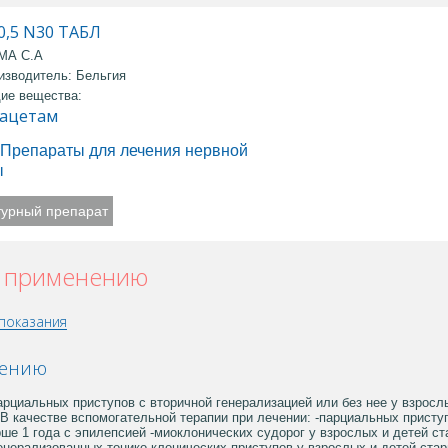
0,5 N30 ТАБЛ
МА С.А
изводитель: Бельгия
ие вещества:
ацетам
Препараты для лечения нервной
ы
турный препарат
о применению
показания
нению
арциальных приступов с вторичной генерализацией или без нее у взрослы
В качестве вспомогательной терапии при лечении: -парциальных приступ
рше 1 года с эпилепсией -миоклонических судорог у взрослых и детей с
енерализованных тонико-клонических приступов у взрослых и детей стар