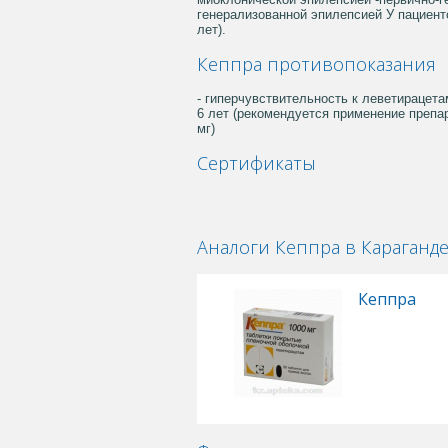
генерализованной эпилепсией У пациент
лет).
Кеппра противопоказания
- гиперчувствительность к леветирацет
6 лет (рекомендуется применение препар
мг)
Сертификаты
Аналоги Кеппра в Караганд
Кеппра