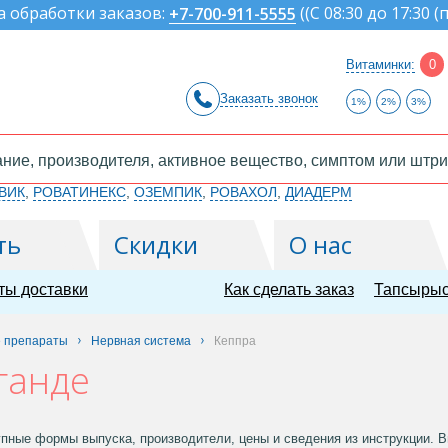
а обработки заказов:
(
(С 08:30 до 17:30 (
+7-700-911-5555
Витаминки:
0
Заказать звонок
1%
2%
3%
ВИК
,
РОВАТИНЕКС
,
ОЗЕМПИК
,
РОВАХОЛ
,
ДИАДЕРМ
ть
Скидки
О нас
ты доставки
Как сделать заказ
Тапсырыс
е препараты
Нервная система
Кеппра
ганде
пные формы выпуска, производители, цены и сведения из инструкции. Вы