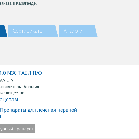
заказа в Караганде.
Сертификаты
Аналоги
1,0 N30 ТАБЛ П/О
МА С.А
изводитель: Бельгия
ие вещества:
ацетам
Препараты для лечения нервной
ы
турный препарат