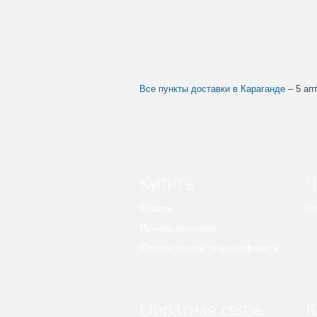
Все пункты доставки в Караганде
– 5 ап
Купить
Ч
Товары
Ст
Пункты доставки
Список лекарств по алфавиту
Обратная связь
Ю