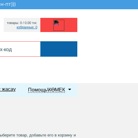
пн-пт))
)
товары: 0 /
0.00
тнг.
избранные: 0
 жасау
Помощь\КӨМЕК
берите товар, добавьте его в корзину и