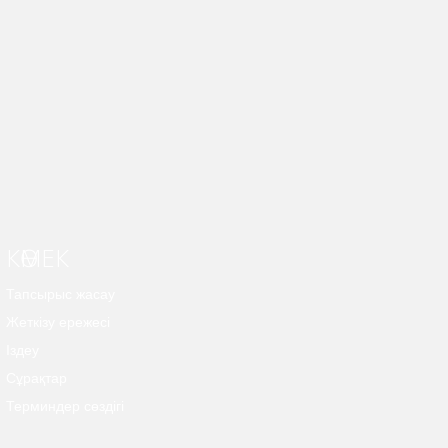
КӨМЕК
Тапсырыс жасау
Жеткізу ережесі
Іздеу
Сұрақтар
Терминдер сөздігі