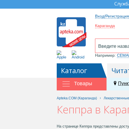
Служб
Вход/Регистрация
Караганда
Например:
СЕМА
Каталог
Чита
Товары
Пунк
Apteka.COM (Караганда)
Лекарственны
Кеппра в Кара
На странице Кеппра представлены досту