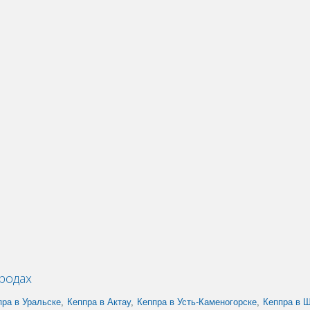
родах
пра в Уральске
,
Кеппра в Актау
,
Кеппра в Усть-Каменогорске
,
Кеппра в 