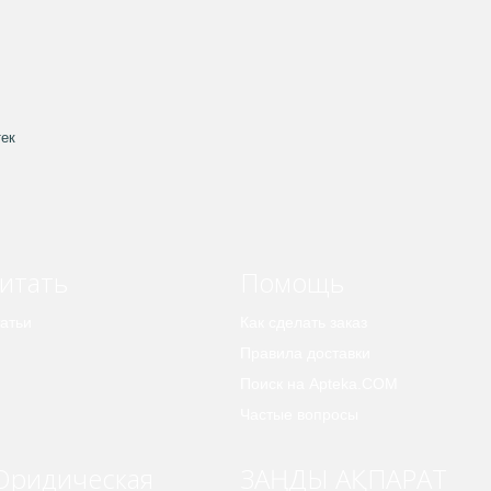
тек
итать
Помощь
атьи
Как сделать заказ
Правила доставки
Поиск на Apteka.COM
Частые вопросы
ридическая
ЗАҢДЫ АҚПАРАТ