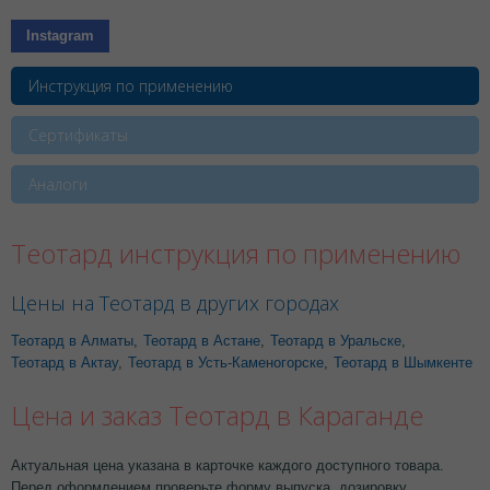
Instagram
Инструкция по применению
Сертификаты
Аналоги
Теотард инструкция по применению
Цены на Теотард в других городах
Теотард в Алматы
,
Теотард в Астане
,
Теотард в Уральске
,
Теотард в Актау
,
Теотард в Усть-Каменогорске
,
Теотард в Шымкенте
Цена и заказ Теотард в Караганде
Актуальная цена указана в карточке каждого доступного товара.
Перед оформлением проверьте форму выпуска, дозировку,