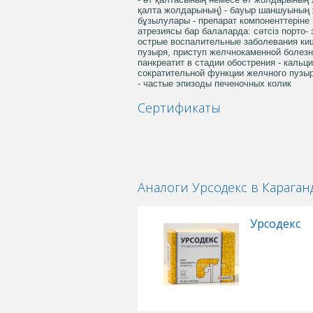
қалта жолдарының) - бауыр шаншуының ж
бұзылулары - препарат компоненттеріне
атрезиясы бар балаларда: сәтсіз порто-
острые воспалительные заболевания киш
пузыря, приступ желчнокаменной болезн
панкреатит в стадии обострения - каль
сократительной функции желчного пузы
- частые эпизоды печеночных колик
Сертификаты
Аналоги Урсодекс в Караган
Урсодекс