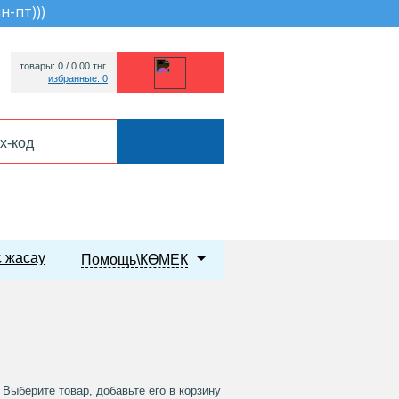
пн-пт))
)
товары: 0 /
0.00
тнг.
избранные: 0
 жасау
Помощь\КӨМЕК
Выберите товар, добавьте его в корзину