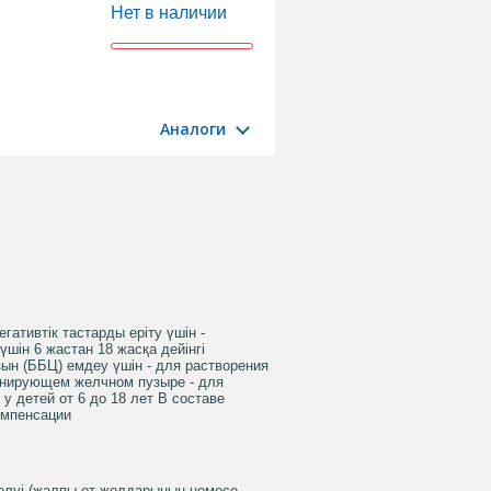
Нет в наличии
Аналоги
гативтік тастарды еріту үшін -
шін 6 жастан 18 жасқа дейінгі
ын (ББЦ) емдеу үшін - для растворения
онирующем желчном пузыре - для
у детей от 6 до 18 лет В составе
омпенсации
елуі (жалпы өт жолдарының немесе