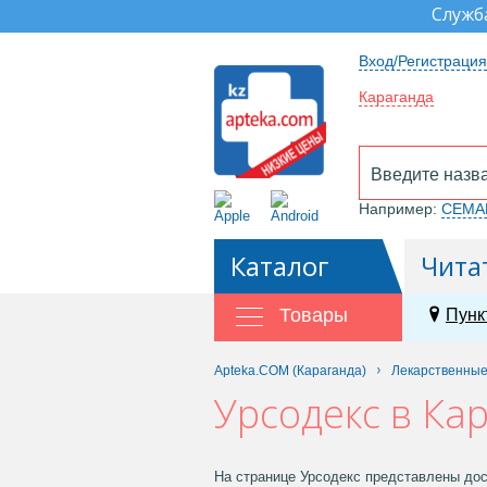
Служб
Вход/Регистрация
Караганда
Например:
СЕМА
Каталог
Чита
Товары
Пунк
Apteka.COM (Караганда)
Лекарственны
Урсодекс в Ка
На странице Урсодекс представлены дос