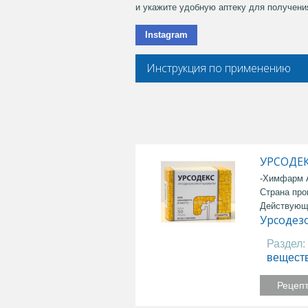
и укажите удобную аптеку для получения
Instagram
Инструкция по применению
УРСОДЕК
-Химфарм
Страна про
Действующ
Урсодез
Раздел:
вещест
Рецеп