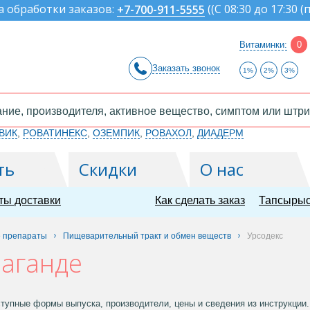
а обработки заказов:
(
(С 08:30 до 17:30 (
+7-700-911-5555
Витаминки:
0
Заказать звонок
1%
2%
3%
ВИК
,
РОВАТИНЕКС
,
ОЗЕМПИК
,
РОВАХОЛ
,
ДИАДЕРМ
ть
Скидки
О нас
ты доставки
Как сделать заказ
Тапсырыс
е препараты
Пищеварительный тракт и обмен веществ
Урсодекс
раганде
тупные формы выпуска, производители, цены и сведения из инструкции. 