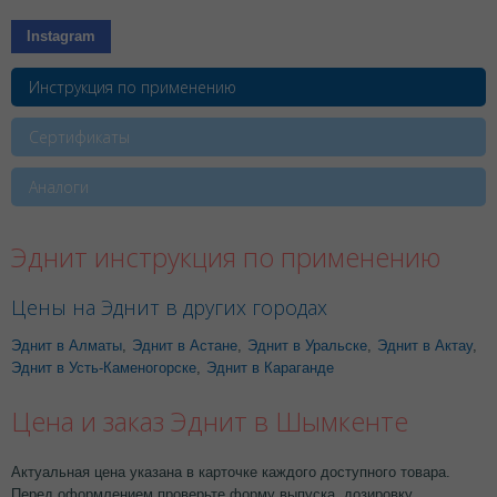
Instagram
Инструкция по применению
Сертификаты
Аналоги
Эднит инструкция по применению
Цены на Эднит в других городах
Эднит в Алматы
,
Эднит в Астане
,
Эднит в Уральске
,
Эднит в Актау
,
Эднит в Усть-Каменогорске
,
Эднит в Караганде
Цена и заказ Эднит в Шымкенте
Актуальная цена указана в карточке каждого доступного товара.
Перед оформлением проверьте форму выпуска, дозировку,