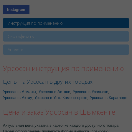
Instagram
Инструкция по применению
Сертификаты
Аналоги
Урсосан инструкция по применению
Цены на Урсосан в других городах
Урсосан в Алматы
,
Урсосан в Астане
,
Урсосан в Уральске
,
Урсосан в Актау
,
Урсосан в Усть-Каменогорске
,
Урсосан в Караганде
Цена и заказ Урсосан в Шымкенте
Актуальная цена указана в карточке каждого доступного товара.
Перед оформлением проверьте форму выпуска, дозировку,