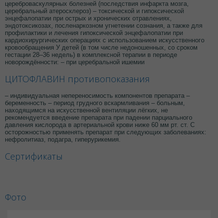
цереброваскулярных болезней (последствия инфаркта мозга,
церебральный атеросклероз) – токсической и гипоксической
энцефалопатии при острых и хронических отравлениях,
эндотоксикозах, посленаркозном угнетении сознания, а также для
профилактики и лечения гипоксической энцефалопатии при
кардиохирургических операциях с использованием искусственного
кровообращения У детей (в том числе недоношенных, со сроком
гестации 28–36 недель) в комплексной терапии в периоде
новорождённости: – при церебральной ишемии
ЦИТОФЛАВИН противопоказания
– индивидуальная непереносимость компонентов препарата –
беременность – период грудного вскармливания – больным,
находящимся на искусственной вентиляции лёгких, не
рекомендуется введение препарата при падении парциального
давления кислорода в артериальной крови ниже 60 мм рт. ст. С
осторожностью применять препарат при следующих заболеваниях:
нефролитиаз, подагра, гиперурикемия.
Сертификаты
Фото