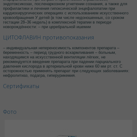
эндотоксикозах, посленаркозном угнетении сознания, а также для
профилактики и лечения гипоксической энцефалопатии при
кардиохирургических операциях с использованием искусственного
кровообращения У детей (в том числе недоношенных, со сроком
гестации 28–36 недель) в комплексной терапии в периоде
новорождённости: – при церебральной ишемии
ЦИТОФЛАВИН противопоказания
– индивидуальная непереносимость компонентов препарата –
беременность – период грудного вскармливания – больным,
находящимся на искусственной вентиляции лёгких, не
рекомендуется введение препарата при падении парциального
давления кислорода в артериальной крови ниже 60 мм рт. ст. С
осторожностью применять препарат при следующих заболеваниях:
нефролитиаз, подагра, гиперурикемия.
Сертификаты
Фото