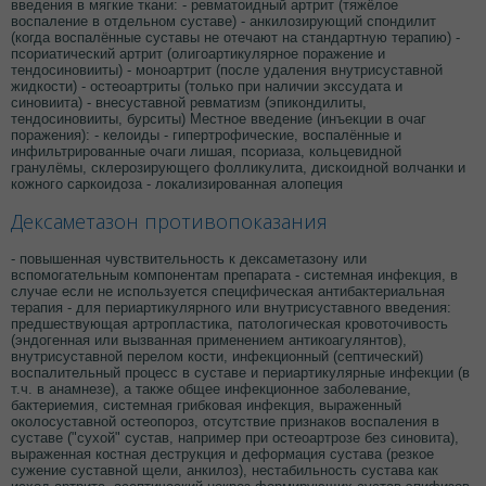
введения в мягкие ткани: - ревматоидный артрит (тяжёлое
воспаление в отдельном суставе) - анкилозирующий спондилит
(когда воспалённые суставы не отечают на стандартную терапию) -
псориатический артрит (олигоартикулярное поражение и
тендосиновииты) - моноартрит (после удаления внутрисуставной
жидкости) - остеоартриты (только при наличии экссудата и
синовиита) - внесуставной ревматизм (эпикондилиты,
тендосиновииты, бурситы) Местное введение (инъекции в очаг
поражения): - келоиды - гипертрофические, воспалённые и
инфильтрированные очаги лишая, псориаза, кольцевидной
гранулёмы, склерозирующего фолликулита, дискоидной волчанки и
кожного саркоидоза - локализированная алопеция
Дексаметазон противопоказания
- повышенная чувствительность к дексаметазону или
вспомогательным компонентам препарата - системная инфекция, в
случае если не используется специфическая антибактериальная
терапия - для периартикулярного или внутрисуставного введения:
предшествующая артропластика, патологическая кровоточивость
(эндогенная или вызванная применением антикоагулянтов),
внутрисуставной перелом кости, инфекционный (септический)
воспалительный процесс в суставе и периартикулярные инфекции (в
т.ч. в анамнезе), а также общее инфекционное заболевание,
бактериемия, системная грибковая инфекция, выраженный
околосуставной остеопороз, отсутствие признаков воспаления в
суставе ("сухой" сустав, например при остеоартрозе без синовита),
выраженная костная деструкция и деформация сустава (резкое
сужение суставной щели, анкилоз), нестабильность сустава как