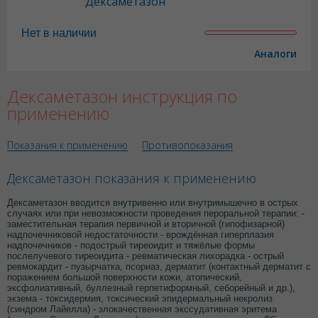
Дексаметазон
Нет в наличии
Аналоги
Дексаметазон инструкция по
применению
Показания к применению
Противопоказания
Дексаметазон показания к применению
Дексаметазон вводится внутривенно или внутримышечно в острых
случаях или при невозможности проведения пероральной терапии: -
заместительная терапия первичной и вторичной (гипофизарной)
надпочечниковой недостаточности - врождённая гиперплазия
надпочечников - подострый тиреоидит и тяжёлые формы
послелучевого тиреоидита - ревматическая лихорадка - острый
ревмокардит - пузырчатка, псориаз, дерматит (контактный дерматит с
поражением большой поверхности кожи, атопический,
эксфолиативный, буллезный герпетиформный, себорейный и др.),
экзема - токсидермия, токсический эпидермальный некролиз
(синдром Лайелла) - злокачественная экссудативная эритема