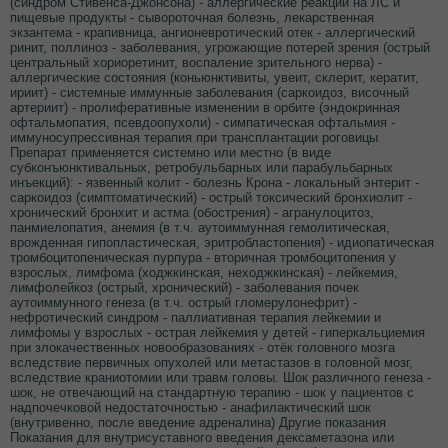
(синдром Стивенса-Джонсона) - аллергические реакции на ЛС и
пищевые продукты - сывороточная болезнь, лекарственная
экзантема - крапивница, ангионевротический отек - аллергический
ринит, поллиноз - заболевания, угрожающие потерей зрения (острый
центральный хориоретинит, воспаление зрительного нерва) -
аллергические состояния (коньюнктивиты, увеит, склерит, кератит,
ириит) - системные иммунные заболевания (саркоидоз, височный
артериит) - пролиферативные изменении в орбите (эндокринная
офтальмопатия, псевдоопухоли) - симпатическая офтальмия -
иммуносупрессивная терапия при трансплантации роговицы
Препарат применяется системно или местно (в виде
субконъюнктивальных, ретробульбарных или парабульбарных
инъекций): - язвенный колит - болезнь Крона - локальный энтерит -
саркоидоз (симптоматический) - острый токсический бронхиолит -
хронический бронхит и астма (обострения) - агранулоцитоз,
панмиелопатия, анемия (в т.ч. аутоиммунная гемолитическая,
врожденная гипопластическая, эритробластопения) - идиопатическая
тромбоцитопеническая пурпура - вторичная тромбоцитопения у
взрослых, лимфома (ходжкинская, неходжкинская) - лейкемия,
лимфолейкоз (острый, хронический) - заболевания почек
аутоиммунного генеза (в т.ч. острый гломерулонефрит) -
нефротический синдром - паллиативная терапия лейкемии и
лимфомы у взрослых - острая лейкемия у детей - гиперкальциемия
при злокачественных новообразованиях - отёк головного мозга
вследствие первичных опухолей или метастазов в головной мозг,
вследствие краниотомии или травм головы. Шок различного генеза -
шок, не отвечающий на стандартную терапию - шок у пациентов с
надпочечковой недостаточностью - анафилактический шок
(внутривенно, после введение адреналина) Другие показания
Показания для внутрисуставного введения дексаметазона или