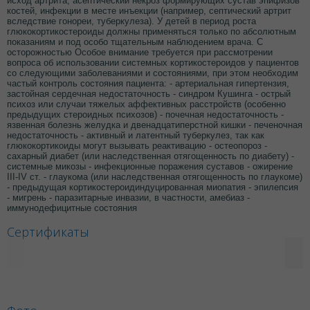
исход артрита, асептический некроз формирующих сустав эпифизов
костей, инфекции в месте инъекции (например, септический артрит
вследствие гонореи, туберкулеза). У детей в период роста
глюкокортикостероиды должны применяться только по абсолютным
показаниям и под особо тщательным наблюдением врача. С
осторожностью Особое внимание требуется при рассмотрении
вопроса об использовании системных кортикостероидов у пациентов
со следующими заболеваниями и состояниями, при этом необходим
частый контроль состояния пациента: - артериальная гипертензия,
застойная сердечная недостаточность - синдром Кушинга - острый
психоз или случаи тяжелых аффективных расстройств (особенно
предыдущих стероидных психозов) - почечная недостаточность -
язвенная болезнь желудка и двенадцатиперстной кишки - печеночная
недостаточность - активный и латентный туберкулез, так как
глюкокортикоиды могут вызывать реактивацию - остеопороз -
сахарный диабет (или наследственная отягощенность по диабету) -
системные микозы - инфекционные поражения суставов - ожирение
III-IV ст. - глаукома (или наследственная отягощенность по глаукоме)
- предыдущая кортикостероидиндуцированная миопатия - эпилепсия
- мигрень - паразитарные инвазии, в частности, амебиаз -
иммунодефицитные состояния
Сертификаты