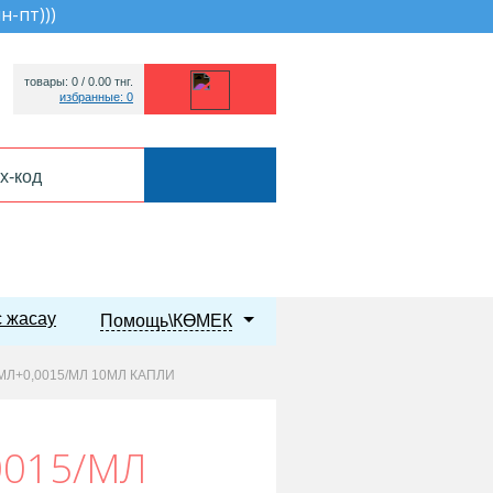
пн-пт))
)
товары: 0 /
0.00
тнг.
избранные: 0
 жасау
Помощь\КӨМЕК
МЛ+0,0015/МЛ 10МЛ КАПЛИ
0015/МЛ