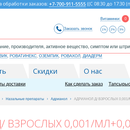
а обработки заказов:
(
(С 08:30 до 17:30 (
+7-700-911-5555
Витаминки:
0
Заказать звонок
1%
2%
3%
ВИК
,
РОВАТИНЕКС
,
ОЗЕМПИК
,
РОВАХОЛ
,
ДИАДЕРМ
ть
Скидки
О нас
ты доставки
Как сделать заказ
Тапсырыс
Назальные препараты
Адрианол
АДРИАНОЛ Д/ ВЗРОСЛЫХ 0,001/
/ ВЗРОСЛЫХ 0,001/МЛ+0,