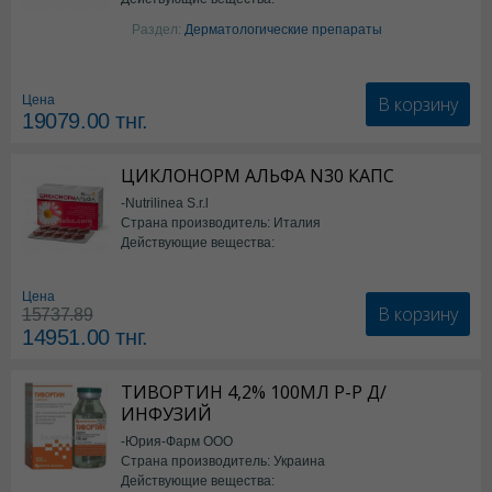
Изотретиноин
Раздел:
Дерматологические препараты
В корзину
Цена
19079.00
тнг.
ЦИКЛОНОРМ АЛЬФА N30 КАПС
-Nutrilinea S.r.l
Страна производитель: Италия
Действующие вещества:
*БАД
Цена
В корзину
15737.89
14951.00
тнг.
ТИВОРТИН 4,2% 100МЛ Р-Р Д/
ИНФУЗИЙ
-Юрия-Фарм ООО
Страна производитель: Украина
Действующие вещества: