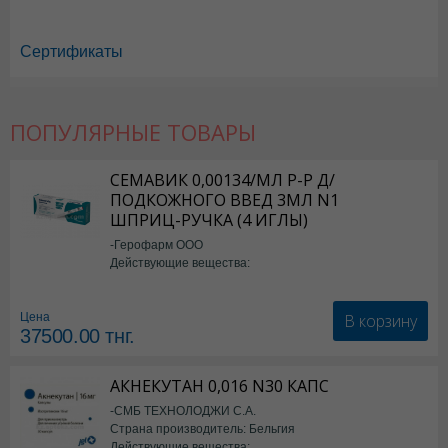
Сертификаты
ПОПУЛЯРНЫЕ ТОВАРЫ
Аевит в Астане
,
Аевит в Уральске
,
Аевит в Актау
,
Аевит в Усть-Каме
СЕМАВИК 0,00134/МЛ Р-Р Д/
ПОДКОЖНОГО ВВЕД 3МЛ N1
ШПРИЦ-РУЧКА (4 ИГЛЫ)
-Герофарм ООО
Действующие вещества:
Семаглутид
В корзину
Цена
37500.00
тнг.
АКНЕКУТАН 0,016 N30 КАПС
-СМБ ТЕХНОЛОДЖИ С.А.
Страна производитель: Бельгия
Действующие вещества: