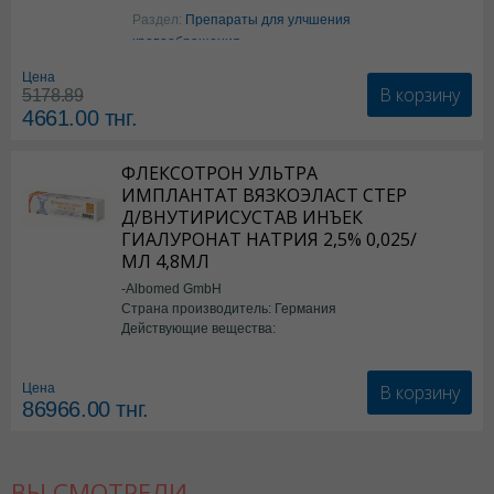
Аргинин
Раздел:
Препараты для улчшения
кровообращения
Цена
В корзину
5178.89
4661.00
тнг.
ФЛЕКСОТРОН УЛЬТРА
ИМПЛАНТАТ ВЯЗКОЭЛАСТ СТЕР
Д/ВНУТИРИСУСТАВ ИНЪЕК
ГИАЛУРОНАТ НАТРИЯ 2,5% 0,025/
МЛ 4,8МЛ
-Albomed GmbH
Страна производитель: Германия
Действующие вещества:
*мед.изделия
В корзину
Цена
86966.00
тнг.
ВЫ СМОТРЕЛИ