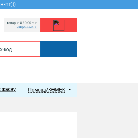
пн-пт))
)
товары: 0 /
0.00
тнг.
избранные: 0
 жасау
Помощь\КӨМЕК