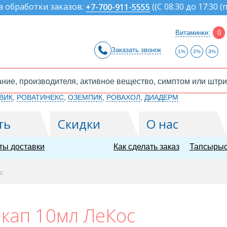
а обработки заказов:
(
(С 08:30 до 17:30 (
+7-700-911-5555
Витаминки:
0
Заказать звонок
1%
2%
3%
ВИК
,
РОВАТИНЕКС
,
ОЗЕМПИК
,
РОВАХОЛ
,
ДИАДЕРМ
ть
Скидки
О нас
ты доставки
Как сделать заказ
Тапсырыс
с
 кап 10мл ЛеКос