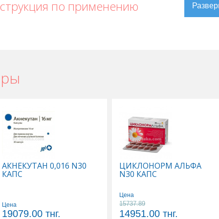
нструкция по применению
ары
АКНЕКУТАН 0,016 N30
ЦИКЛОНОРМ АЛЬФА
КАПС
N30 КАПС
Цена
15737.89
Цена
19079.00
тнг.
14951.00
тнг.