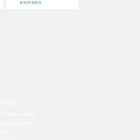
В КОРЗИНУ
В КОРЗИНУ
КӨМЕК
Тапсырыс жасау
Жеткізу ережесі
Іздеу