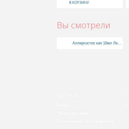
В КОРЗИНУ
Вы смотрели
Аллергостоп кап 10мл ЛеКос
Купить
Ч
Товары
Ст
Пункты доставки
Список лекарств по алфавиту