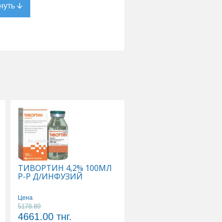
ТИВОРТИН 4,2% 100МЛ
ФЛЕКСОТРОН УЛЬТР
Р-Р Д/ИНФУЗИЙ
ИМПЛАНТАТ
ВЯЗКОЭЛАСТ СТЕР Д/
ВНУТИРИСУСТАВ
Цена
ИНЪЕК ГИАЛУРОНАТ
5178.89
Цена
НАТРИЯ 2,5% 0,025/
4661.00
тнг.
86966.00
тнг.
4,8МЛ