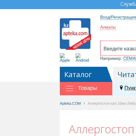
Служб
Вход/Регистрация
Алматы
Например:
СЕМА
Каталог
Чита
Товары
Пунк
Apteka.COM
Аллергостоп кап 10мл ЛеКо
Аллергостоп