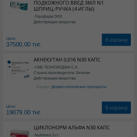
ПОДКОЖНОГО ВВЕД 3МЛ N1
ШПРИЦ-РУЧКА (4 ИГЛЫ)
-Герофарм ООО
Действующие вещества:
Семаглутид
В корзину
Цена
37500.00
тнг.
АКНЕКУТАН 0,016 N30 КАПС
-СМБ ТЕХНОЛОДЖИ С.А.
Страна производитель: Бельгия
Действующие вещества:
Изотретиноин
Раздел:
Дерматологические препараты
В корзину
Цена
19079.00
тнг.
ЦИКЛОНОРМ АЛЬФА N30 КАПС
-Nutrilinea S.r.l