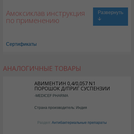
Амоксиклав инструкция
по применению
Сертификаты
АНАЛОГИЧНЫЕ ТОВАРЫ
Амоксиклав в Астане
,
Амоксиклав в Уральске
,
Амоксиклав в Актау
,
Амоксиклав в Шымкенте
,
Амоксиклав в Караганде
АВИМЕНТИН 0,4/0,057 N1
ПОРОШОК Д/ПРИГ СУСПЕНЗИИ
-MEDICEF PHARMA
Страна производитель: Индия
Раздел:
Антибактериальные препараты