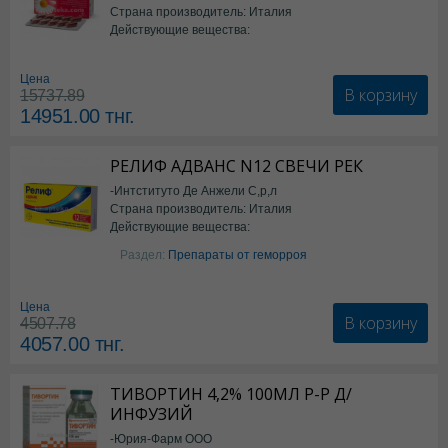
Страна производитель: Италия
Действующие вещества:
*БАД
Цена
В корзину
15737.89
14951.00
тнг.
РЕЛИФ АДВАНС N12 СВЕЧИ РЕК
-Интституто Де Анжели С,р,л
Страна производитель: Италия
Действующие вещества:
Бензокаин
Раздел:
Препараты от геморроя
Цена
В корзину
4507.78
4057.00
тнг.
ТИВОРТИН 4,2% 100МЛ Р-Р Д/
ИНФУЗИЙ
-Юрия-Фарм ООО