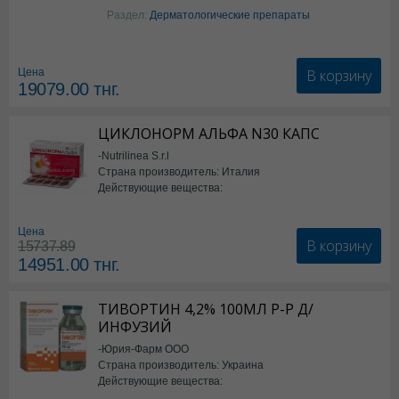
Изотретиноин
Раздел:
Дерматологические препараты
В корзину
Цена
19079.00
тнг.
ЦИКЛОНОРМ АЛЬФА N30 КАПС
-Nutrilinea S.r.l
Страна производитель: Италия
Действующие вещества:
*БАД
Цена
В корзину
15737.89
14951.00
тнг.
ТИВОРТИН 4,2% 100МЛ Р-Р Д/
ИНФУЗИЙ
-Юрия-Фарм ООО
Страна производитель: Украина
Действующие вещества:
Аргинин