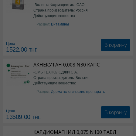
-Валента Фармацевтика ОАО
Страна производитель: Россия
Действующие вещества:
фолиевая кислота
Раздел:
Витамины
В корзину
Цена
1522.00
тнг.
АКНЕКУТАН 0,008 N30 КАПС
-СМБ ТЕХНОЛОДЖИ С.А.
Страна производитель: Бельгия
Действующие вещества:
Изотретиноин
Раздел:
Дерматологические препараты
В корзину
Цена
13509.00
тнг.
КАРДИОМАГНИЛ 0,075 N100 ТАБЛ