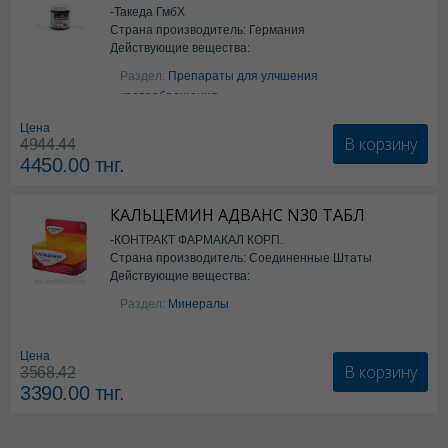
-Такеда ГмбХ
Страна производитель: Германия
Действующие вещества:
ацетилсалициловая кислота
Раздел:
Препараты для улчшения
кровообращения
Цена
В корзину
4944.44
4450.00
тнг.
КАЛЬЦЕМИН АДВАНС N30 ТАБЛ
-КОНТРАКТ ФАРМАКАЛ КОРП.
Страна производитель: Соединенные Штаты
Действующие вещества:
Америки
Колекальциферол+Кальция
Раздел:
Минералы
карбонат
Цена
В корзину
3568.42
3390.00
тнг.