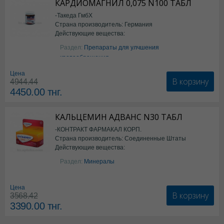
КАРДИОМАГНИЛ 0,075 N100 ТАБЛ
-Такеда ГмбХ
Страна производитель: Германия
Действующие вещества:
ацетилсалициловая кислота
Раздел:
Препараты для улчшения
кровообращения
Цена
В корзину
4944.44
4450.00
тнг.
КАЛЬЦЕМИН АДВАНС N30 ТАБЛ
-КОНТРАКТ ФАРМАКАЛ КОРП.
Страна производитель: Соединенные Штаты
Действующие вещества:
Америки
Колекальциферол+Кальция
Раздел:
Минералы
карбонат
Цена
В корзину
3568.42
3390.00
тнг.