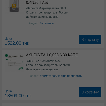
0,4N30 ТАБЛ
-Валента Фармацевтика ОАО
Страна производитель: Россия
Действующие вещества:
фолиевая кислота
Раздел:
Витамины
В корзину
Цена
1522.00
тнг.
АКНЕКУТАН 0,008 N30 КАПС
-СМБ ТЕХНОЛОДЖИ С.А.
Страна производитель: Бельгия
Действующие вещества:
Изотретиноин
Раздел:
Дерматологические препараты
В корзину
Цена
13509.00
тнг.