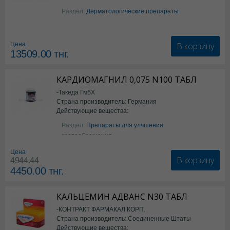
Изотретиноин
Раздел:
Дерматологические препараты
В корзину
Цена
13509.00
тнг.
КАРДИОМАГНИЛ 0,075 N100 ТАБЛ
-Такеда ГмбХ
Страна производитель: Германия
Действующие вещества:
ацетилсалициловая кислота
Раздел:
Препараты для улчшения
кровообращения
Цена
В корзину
4944.44
4450.00
тнг.
КАЛЬЦЕМИН АДВАНС N30 ТАБЛ
-КОНТРАКТ ФАРМАКАЛ КОРП.
Страна производитель: Соединенные Штаты
Действующие вещества:
Америки