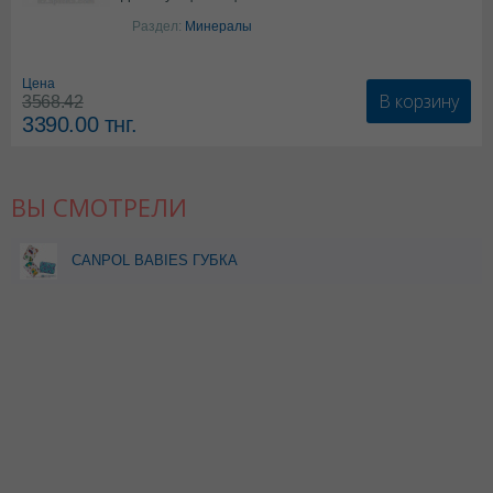
Колекальциферол+Кальция
Раздел:
Минералы
карбонат
Цена
В корзину
3568.42
3390.00
тнг.
ВЫ СМОТРЕЛИ
CANPOL BABIES ГУБКА
МАХРОВАЯ 43/103