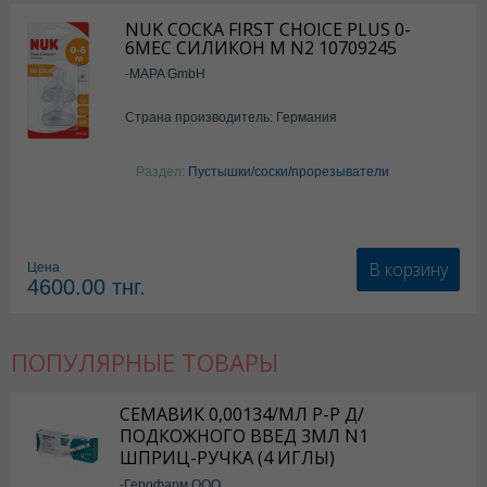
NUK СОСКА FIRST CHOICE PLUS 0-
6МЕС СИЛИКОН M N2 10709245
-MAPA GmbH
Страна производитель: Германия
Раздел:
Пустышки/соски/прорезыватели
В корзину
Цена
4600.00
тнг.
ПОПУЛЯРНЫЕ ТОВАРЫ
СЕМАВИК 0,00134/МЛ Р-Р Д/
ПОДКОЖНОГО ВВЕД 3МЛ N1
ШПРИЦ-РУЧКА (4 ИГЛЫ)
-Герофарм ООО