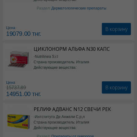
Изотретиноин
Раздел:
Дерматологические препараты
В корзину
Цена
19079.00
тнг.
ЦИКЛОНОРМ АЛЬФА N30 КАПС
-Nutrilinea S.r.l
Страна производитель: Италия
Действующие вещества:
*БАД
Цена
В корзину
15737.89
14951.00
тнг.
РЕЛИФ АДВАНС N12 СВЕЧИ РЕК
-Интституто Де Анжели С,р,л
Страна производитель: Италия
Действующие вещества:
Бензокаин
Раздел:
Препараты от геморроя