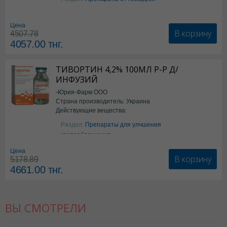
Цена
В корзину
4507.78
4057.00
тнг.
ТИВОРТИН 4,2% 100МЛ Р-Р Д/
ИНФУЗИЙ
-Юрия-Фарм ООО
Страна производитель: Украина
Действующие вещества:
Аргинин
Раздел:
Препараты для улчшения
кровообращения
Цена
В корзину
5178.89
4661.00
тнг.
ВЫ СМОТРЕЛИ