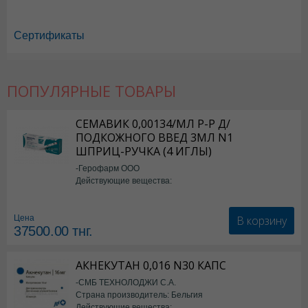
Сертификаты
ПОПУЛЯРНЫЕ ТОВАРЫ
Дип Хит в Астане
,
Дип Хит в Уральске
,
Дип Хит в Актау
,
Дип Хит в У
Дип Хит в Караганде
СЕМАВИК 0,00134/МЛ Р-Р Д/
ПОДКОЖНОГО ВВЕД 3МЛ N1
ШПРИЦ-РУЧКА (4 ИГЛЫ)
-Герофарм ООО
Действующие вещества:
Семаглутид
В корзину
Цена
37500.00
тнг.
АКНЕКУТАН 0,016 N30 КАПС
-СМБ ТЕХНОЛОДЖИ С.А.
Страна производитель: Бельгия
Действующие вещества: